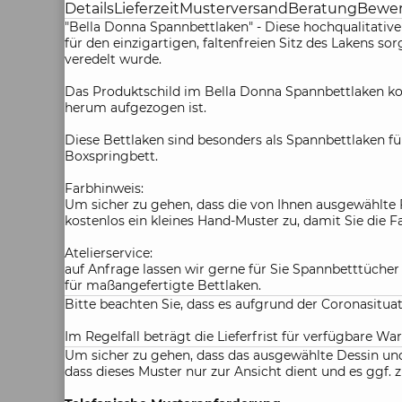
Details
Lieferzeit
Musterversand
Beratung
Bewe
"Bella Donna Spannbettlaken" - Diese hochqualitati
für den einzigartigen, faltenfreien Sitz des Lakens 
veredelt wurde.
Das Produktschild im Bella Donna Spannbettlaken kom
herum aufgezogen ist.
Diese Bettlaken sind besonders als Spannbettlaken fü
Boxspringbett.
Farbhinweis:
Um sicher zu gehen, dass die von Ihnen ausgewählte 
kostenlos ein kleines Hand-Muster zu, damit Sie die 
Atelierservice:
auf Anfrage lassen wir gerne für Sie Spannbetttüche
für maßangefertigte Bettlaken.
Bitte beachten Sie, dass es aufgrund der Coronasitu
Im Regelfall beträgt die Lieferfrist für verfügbare War
Um sicher zu gehen, dass das ausgewählte Dessin und 
dass dieses Muster nur zur Ansicht dient und es gg