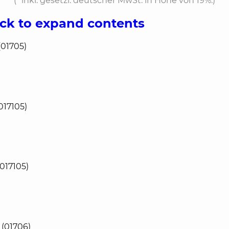
(*
inkl. gesetzl. deutscher MwSt. in Höhe von 19%.
)
ick to expand contents
(01705)
017105)
017105)
 (01706)