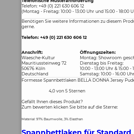
Telefonische Musteranforderung
Telefon: +49 (0) 221 630 606 12
(Montag - Freitag: 10:00 - 13:00 Uhr und 15:00 - 18:00 U
Benötigen Sie weitere Informationen zu diesem Produ
gerne.
Telefon: +49 (0) 221 630 606 12
Anschrift:
Öffnungszeiten:
Waesche-Kultur
Montag: Showroom gesch
Mauritiussteinweg 72
Dienstag bis Freitag:
50676 Köln
10:00 - 13:00 Uhr & 15:00 -
Deutschland
Samstag: 10:00 - 16:00 Uh
Formesse Spannbettlaken BELLA DONNA Jersey Pude
4,0 von 5 Sternen
Gefällt Ihnen dieses Produkt?
Zum bewerten klicken Sie bitte auf die Sterne:
Material: 97% Baumwolle, 3% Elasthan
Spannbettlaken für Standard