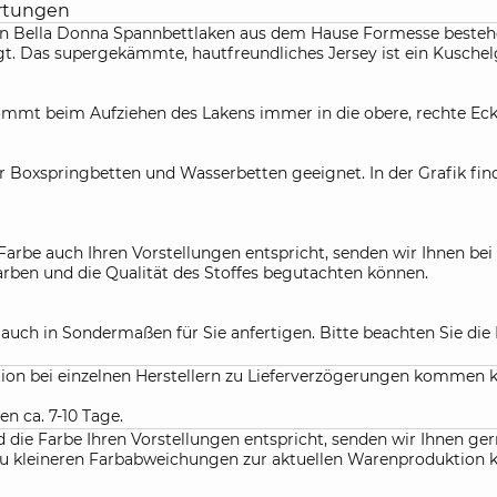
rtungen
ven Bella Donna Spannbettlaken aus dem Hause Formesse besteh
sorgt. Das supergekämmte, hautfreundliches Jersey ist ein Kusche
mt beim Aufziehen des Lakens immer in die obere, rechte Ecke. 
r Boxspringbetten und Wasserbetten geeignet. In der Grafik fin
Farbe auch Ihren Vorstellungen entspricht, senden wir Ihnen be
Farben und die Qualität des Stoffes begutachten können.
r auch in Sondermaßen für Sie anfertigen. Bitte beachten Sie d
ation bei einzelnen Herstellern zu Lieferverzögerungen kommen 
en ca. 7-10 Tage.
die Farbe Ihren Vorstellungen entspricht, senden wir Ihnen gern
f. zu kleineren Farbabweichungen zur aktuellen Warenproduktio