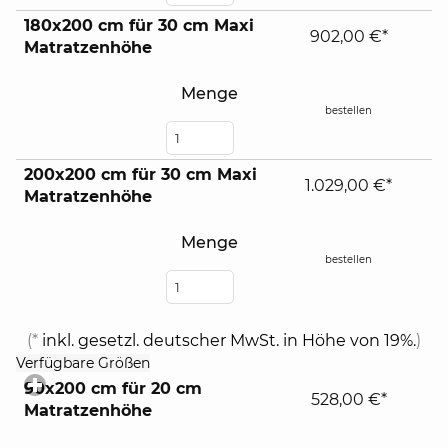
180x200 cm für 30 cm Maxi
902,00 €*
Matratzenhöhe
Menge
bestellen
200x200 cm für 30 cm Maxi
1.029,00 €*
Matratzenhöhe
Menge
bestellen
(*
inkl. gesetzl. deutscher MwSt. in Höhe von 19%.
)
click
Verfügbare Größen
to
90x200 cm für 20 cm
expand
528,00 €*
Matratzenhöhe
contents