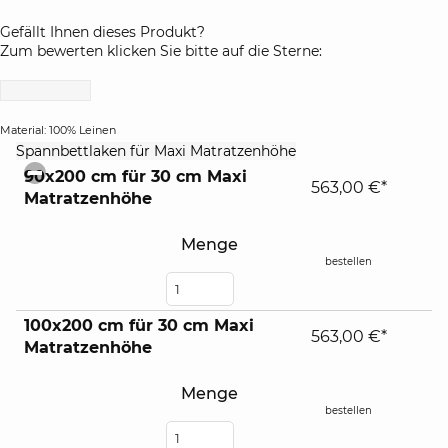
Gefällt Ihnen dieses Produkt?
Zum bewerten klicken Sie bitte auf die Sterne:
Material: 100% Leinen
click
Spannbettlaken für Maxi Matratzenhöhe
to
90x200 cm für 30 cm Maxi
collapse
563,00 €*
Matratzenhöhe
contents
Menge
bestellen
100x200 cm für 30 cm Maxi
563,00 €*
Matratzenhöhe
Menge
bestellen