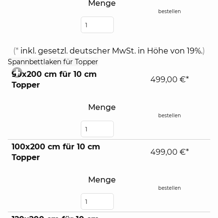
Menge
bestellen
(*
inkl. gesetzl. deutscher MwSt. in Höhe von 19%.
)
click
Spannbettlaken für Topper
to
90x200 cm für 10 cm
expand
499,00 €*
Topper
contents
Menge
bestellen
100x200 cm für 10 cm
499,00 €*
Topper
Menge
bestellen