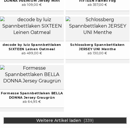
DONNA PREMIUM Jersey Mint
FIFTEEN Flanell Fog
ab 109,00 €
ab 357,00 €
decode by luiz Spannbettlaken
Schlossberg Spannbettlaken
SIXTEEN Leinen Oatmeal
JERSEY UNI Menthe
ab 499,00 €
ab 130,00 €
Formesse Spannbettlaken BELLA
DONNA Jersey Graugrün
ab 64,95 €
Weitere Artikel laden
(339)