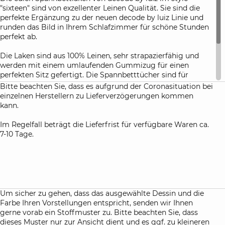
"sixteen" sind von exzellenter Leinen Qualität. Sie sind die
perfekte Ergänzung zu der neuen decode by luiz Linie und
runden das Bild in Ihrem Schlafzimmer für schöne Stunden
perfekt ab.
Die Laken sind aus 100% Leinen, sehr strapazierfähig und
werden mit einem umlaufenden Gummizug für einen
perfekten Sitz gefertigt. Die Spannbetttücher sind für
Topper (bis 10 cm ) und Standard Matratzen (20 cm und 30
Bitte beachten Sie, dass es aufgrund der Coronasituation bei
cm Höhe) verfügbar.
einzelnen Herstellern zu Lieferverzögerungen kommen
kann.
Die Spannbetttücher von decode by luiz werden immer nur
für die oben angegebenen Matratzenhöhen gefertigt.
Im Regelfall beträgt die Lieferfrist für verfügbare Waren ca.
7-10 Tage.
Um sicher zu gehen, dass das ausgewählte Dessin und die
Farbe Ihren Vorstellungen entspricht, senden wir Ihnen
gerne vorab ein Stoffmuster zu. Bitte beachten Sie, dass
dieses Muster nur zur Ansicht dient und es ggf. zu kleineren