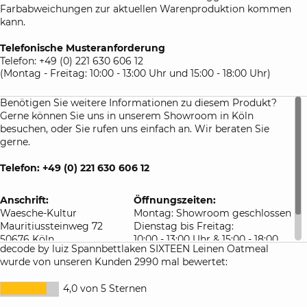
Farbabweichungen zur aktuellen Warenproduktion kommen
kann.
Telefonische Musteranforderung
Telefon: +49 (0) 221 630 606 12
(Montag - Freitag: 10:00 - 13:00 Uhr und 15:00 - 18:00 Uhr)
Benötigen Sie weitere Informationen zu diesem Produkt?
Gerne können Sie uns in unserem Showroom in Köln
besuchen, oder Sie rufen uns einfach an. Wir beraten Sie
gerne.
Telefon: +49 (0) 221 630 606 12
Anschrift:
Öffnungszeiten:
Waesche-Kultur
Montag: Showroom geschlossen
Mauritiussteinweg 72
Dienstag bis Freitag:
50676 Köln
10:00 - 13:00 Uhr & 15:00 - 18:00
decode by luiz Spannbettlaken SIXTEEN Leinen Oatmeal
Deutschland
Uhr
wurde von unseren Kunden 2990 mal bewertet:
Samstag: 10:00 - 16:00 Uhr
4,0 von 5 Sternen