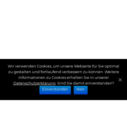
Wir verwenden Cookies, um unsere Webseite für Sie optimal
zu gestalten und fortlaufend verbessern zu können. Weitere
Informationen zu Cookies erhalten Sie in unserer
Datenschutzerklärung
. Sind Sie damit einverstanden?
Einverstanden
Nein
Zahlungsarten
Wir bieten Ihnen folgende Zahlungsarten an: