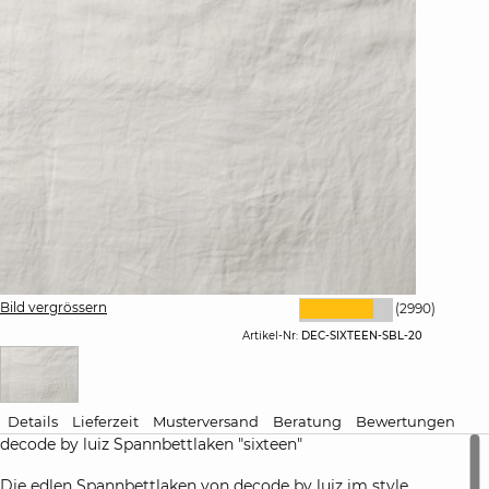
Bild vergrössern
(2990)
Artikel-Nr:
DEC-SIXTEEN-SBL-20
Details
Lieferzeit
Musterversand
Beratung
Bewertungen
decode by luiz Spannbettlaken "sixteen"
Die edlen Spannbettlaken von decode by luiz im style