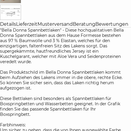
Details
Lieferzeit
Musterversand
Beratung
Bewertungen
"Bella Donna Spannbettlaken" - Diese hochqualitativen Bella
Donna Spannbettlaken aus dem Hause Formesse bestehen
aus 97 % Baumwolle und 3 % Elastan, welches für den
einzigartigen, faltenfreien Sitz des Lakens sorgt. Das
supergekämmte, hautfreundliches Jersey ist ein
Kuschelgarant, welcher mit Aloe Vera und Seidenproteinen
veredelt wurde.
Das Produktschild im Bella Donna Spannbettlaken kommt
beim Aufziehen des Lakens immer in die obere, rechte Ecke.
So können Sie sicher sein, dass das Laken richtig herum
aufgezogen ist.
Diese Bettlaken sind besonders als Spannbettlaken für
Boxspringbetten und Wasserbetten geeignet. In der Grafik
finden Sie das passende Spannbettlaken für Ihr
Boxspringbett.
Farbhinweis:
Um sicher zu gehen, dass die von Ihnen ausgewählte Farbe