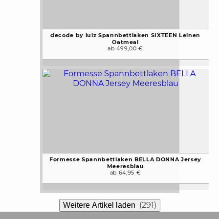
decode by luiz Spannbettlaken SIXTEEN Leinen
Oatmeal
ab 499,00 €
Formesse Spannbettlaken BELLA DONNA Jersey
Meeresblau
ab 64,95 €
(291)
Weitere Artikel laden