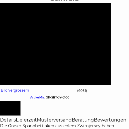
Bild vergrössern
(6031)
Artikel-Nr:
GR-SBT-JY-6100
Details
Lieferzeit
Musterversand
Beratung
Bewertungen
Die Graser
Spannbettlaken
aus edlem Zwirnjersey haben