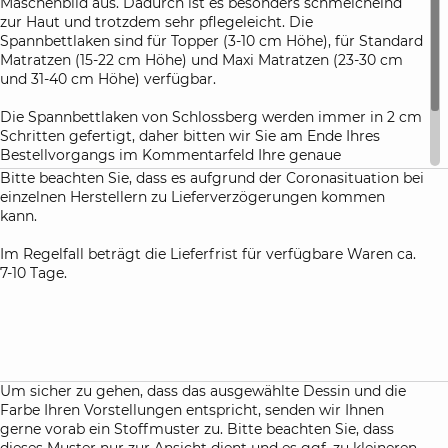
Maschenbild aus. Dadurch ist es besonders schmeichelnd
zur Haut und trotzdem sehr pflegeleicht. Die
Spannbettlaken sind für Topper (3-10 cm Höhe), für Standard
Matratzen (15-22 cm Höhe) und Maxi Matratzen (23-30 cm
und 31-40 cm Höhe) verfügbar.
Die Spannbettlaken von Schlossberg werden immer in 2 cm
Schritten gefertigt, daher bitten wir Sie am Ende Ihres
Bestellvorgangs im Kommentarfeld Ihre genaue
Matratzenhöhe anzugeben. Damit haben Sie die Gewähr,
Bitte beachten Sie, dass es aufgrund der Coronasituation bei
dass die Spannbettlaken nach dem ersten Waschen perfekt
einzelnen Herstellern zu Lieferverzögerungen kommen
Ihre Matratze umhüllen.
kann.
Im Regelfall beträgt die Lieferfrist für verfügbare Waren ca.
7-10 Tage.
Um sicher zu gehen, dass das ausgewählte Dessin und die
Farbe Ihren Vorstellungen entspricht, senden wir Ihnen
gerne vorab ein Stoffmuster zu. Bitte beachten Sie, dass
dieses Muster nur zur Ansicht dient und es ggf. zu kleineren