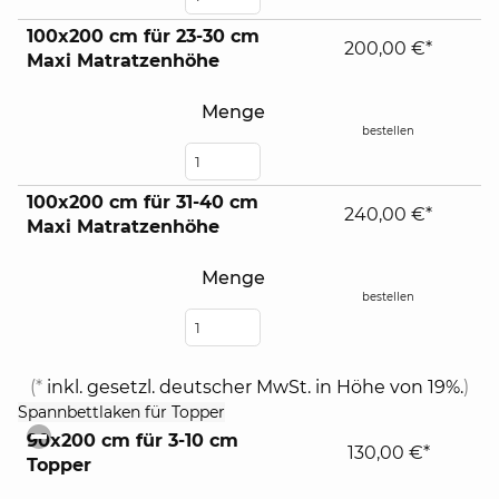
100x200 cm für 23-30 cm
200,00 €*
Maxi Matratzenhöhe
Menge
bestellen
100x200 cm für 31-40 cm
240,00 €*
Maxi Matratzenhöhe
Menge
bestellen
(*
inkl. gesetzl. deutscher MwSt. in Höhe von 19%.
)
click
Spannbettlaken für Topper
to
90x200 cm für 3-10 cm
collapse
130,00 €*
Topper
contents