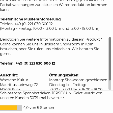
Farbabweichungen zur aktuellen Warenproduktion kommen
kann.
Telefonische Musteranforderung
Telefon: +49 (0) 221 630 606 12
(Montag - Freitag: 10:00 - 13:00 Uhr und 15:00 - 18:00 Uhr)
Benötigen Sie weitere Informationen zu diesem Produkt?
Gerne können Sie uns in unserem Showroom in Köln
besuchen, oder Sie rufen uns einfach an. Wir beraten Sie
gerne.
Telefon: +49 (0) 221 630 606 12
Anschrift:
Öffnungszeiten:
Waesche-Kultur
Montag: Showroom geschlossen
Mauritiussteinweg 72
Dienstag bis Freitag:
50676 Köln
10:00 - 13:00 Uhr & 15:00 - 18:00
Schlossberg Spannbettlaken JERSEY UNI Galet wurde von
Deutschland
Uhr
unseren Kunden 5039 mal bewertet:
Samstag: 10:00 - 16:00 Uhr
4,0 von 5 Sternen