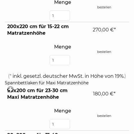
Menge
bestellen
200x220 cm für 15-22 cm
270,00 €*
Matratzenhöhe
Menge
bestellen
(*
inkl. gesetzl. deutscher MwSt. in Höhe von 19%.
)
click
Spannbettlaken für Maxi Matratzenhöhe
to
90x200 cm für 23-30 cm
expand
180,00 €*
Maxi Matratzenhöhe
contents
Menge
bestellen