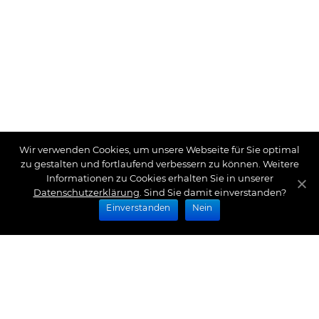
Wir verwenden Cookies, um unsere Webseite für Sie optimal
zu gestalten und fortlaufend verbessern zu können. Weitere
Informationen zu Cookies erhalten Sie in unserer
Datenschutzerklärung
. Sind Sie damit einverstanden?
Einverstanden
Nein
Zahlungsarten
Wir bieten Ihnen folgende Zahlungsarten an: