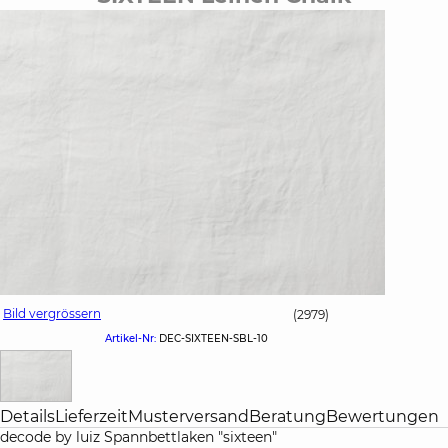
Bild vergrössern
(2979)
Artikel-Nr:
DEC-SIXTEEN-SBL-10
Details
Lieferzeit
Musterversand
Beratung
Bewertungen
decode by luiz Spannbettlaken "sixteen"