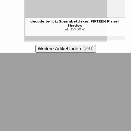
decode by luiz Spannbettlaken FIFTEEN Flanell
Shadow
ab 357,00 €
(291)
Weitere Artikel laden