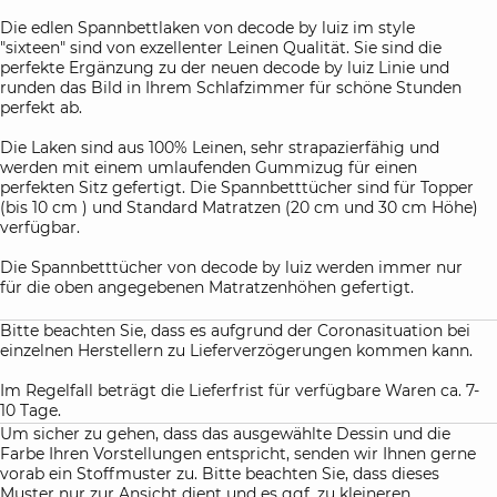
Die edlen Spannbettlaken von decode by luiz im style
"sixteen" sind von exzellenter Leinen Qualität. Sie sind die
perfekte Ergänzung zu der neuen decode by luiz Linie und
runden das Bild in Ihrem Schlafzimmer für schöne Stunden
perfekt ab.
Die Laken sind aus 100% Leinen, sehr strapazierfähig und
werden mit einem umlaufenden Gummizug für einen
perfekten Sitz gefertigt. Die Spannbetttücher sind für Topper
(bis 10 cm ) und Standard Matratzen (20 cm und 30 cm Höhe)
verfügbar.
Die Spannbetttücher von decode by luiz werden immer nur
für die oben angegebenen Matratzenhöhen gefertigt.
Bitte beachten Sie, dass es aufgrund der Coronasituation bei
einzelnen Herstellern zu Lieferverzögerungen kommen kann.
Im Regelfall beträgt die Lieferfrist für verfügbare Waren ca. 7-
10 Tage.
Um sicher zu gehen, dass das ausgewählte Dessin und die
Farbe Ihren Vorstellungen entspricht, senden wir Ihnen gerne
vorab ein Stoffmuster zu. Bitte beachten Sie, dass dieses
Muster nur zur Ansicht dient und es ggf. zu kleineren