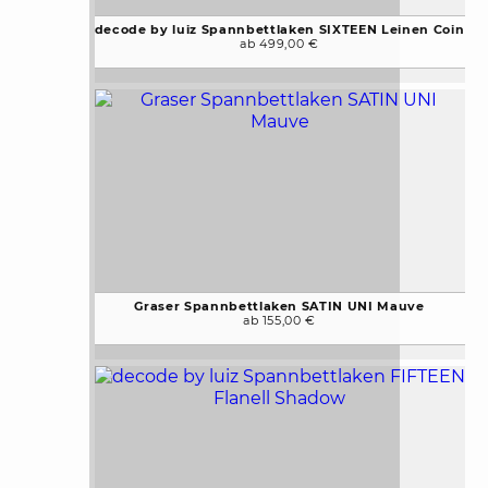
decode by luiz Spannbettlaken SIXTEEN Leinen Coin
ab 499,00 €
Graser Spannbettlaken SATIN UNI Mauve
ab 155,00 €