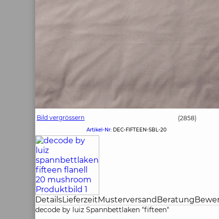
Bild vergrössern
(2858)
Artikel-Nr:
DEC-FIFTEEN-SBL-20
Details
Lieferzeit
Musterversand
Beratung
Bewe
decode by luiz Spannbettlaken "fifteen"