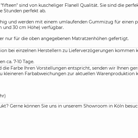
fifteen" sind von kuscheliger Flanell Qualität. Sie sind die per
e Stunden perfekt ab.
fähig und werden mit einem umlaufenden Gummizug für einen per
cm und 30 cm Höhe) verfügbar.
r nur für die oben angegebenen Matratzenhöhen gefertigt.
ation bei einzelnen Herstellern zu Lieferverzögerungen kommen 
en ca. 7-10 Tage.
die Farbe Ihren Vorstellungen entspricht, senden wir Ihnen gern
f. zu kleineren Farbabweichungen zur aktuellen Warenproduktio
hr)
kt? Gerne können Sie uns in unserem Showroom in Köln besuchen