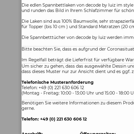
Die edlen Spannbettlaken von decode by luiz im style "
und runden das Bild in Ihrem Schlafzimmer für schön
Die Laken sind aus 100% Baumwolle, sehr strapazier
für Topper (bis 10 cm ) und Standard Matratzen (20 
Die Spannbetttücher von decode by luiz werden imme
Bitte beachten Sie, dass es aufgrund der Coronasitu
Im Regelfall beträgt die Lieferfrist für verfügbare War
Um sicher zu gehen, dass das ausgewählte Dessin und 
dass dieses Muster nur zur Ansicht dient und es gg
Telefonische Musteranforderung
Telefon: +49 (0) 221 630 606 12
(Montag - Freitag: 10:00 - 13:00 Uhr und 15:00 - 18:00 U
Benötigen Sie weitere Informationen zu diesem Produ
gerne.
Telefon: +49 (0) 221 630 606 12