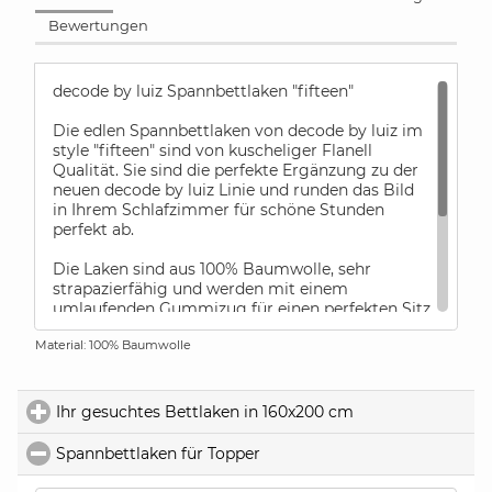
Bewertungen
decode by luiz Spannbettlaken "fifteen"
Die edlen Spannbettlaken von decode by luiz im
style "fifteen" sind von kuscheliger Flanell
Qualität. Sie sind die perfekte Ergänzung zu der
neuen decode by luiz Linie und runden das Bild
in Ihrem Schlafzimmer für schöne Stunden
perfekt ab.
Die Laken sind aus 100% Baumwolle, sehr
strapazierfähig und werden mit einem
umlaufenden Gummizug für einen perfekten Sitz
gefertigt. Die Spannbetttücher sind für Topper
Material: 100% Baumwolle
(bis 10 cm ) und Standard Matratzen (20 cm und
30 cm Höhe) verfügbar.
Die Spannbetttücher von decode by luiz werden
Ihr gesuchtes Bettlaken in 160x200 cm
click to expand c
immer nur für die oben angegebenen
Matratzenhöhen gefertigt.
Spannbettlaken für Topper
click to collapse contents