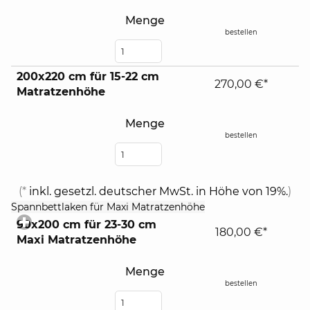
Menge
bestellen
200x220 cm für 15-22 cm
270,00 €*
Matratzenhöhe
Menge
bestellen
(*
inkl. gesetzl. deutscher MwSt. in Höhe von 19%.
)
click
Spannbettlaken für Maxi Matratzenhöhe
to
90x200 cm für 23-30 cm
expand
180,00 €*
Maxi Matratzenhöhe
contents
Menge
bestellen