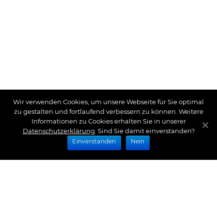
Wir verwenden Cookies, um unsere Webseite für Sie optimal
zu gestalten und fortlaufend verbessern zu können. Weitere
Informationen zu Cookies erhalten Sie in unserer
Datenschutzerklärung
. Sind Sie damit einverstanden?
Einverstanden
Nein
Zahlungsarten
Wir bieten Ihnen folgende Zahlungsarten an: