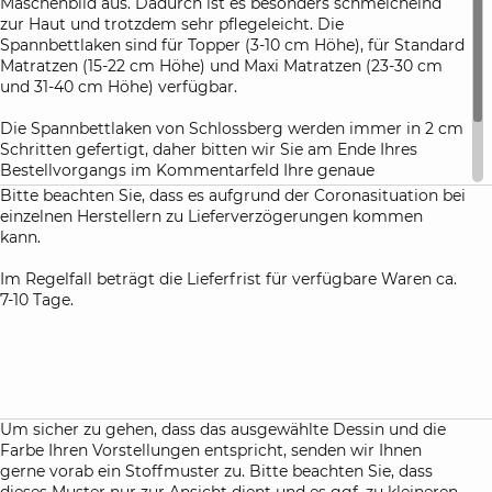
Maschenbild aus. Dadurch ist es besonders schmeichelnd
zur Haut und trotzdem sehr pflegeleicht. Die
Spannbettlaken sind für Topper (3-10 cm Höhe), für Standard
Matratzen (15-22 cm Höhe) und Maxi Matratzen (23-30 cm
und 31-40 cm Höhe) verfügbar.
Die Spannbettlaken von Schlossberg werden immer in 2 cm
Schritten gefertigt, daher bitten wir Sie am Ende Ihres
Bestellvorgangs im Kommentarfeld Ihre genaue
Matratzenhöhe anzugeben. Damit haben Sie die Gewähr,
Bitte beachten Sie, dass es aufgrund der Coronasituation bei
dass die Spannbettlaken nach dem ersten Waschen perfekt
einzelnen Herstellern zu Lieferverzögerungen kommen
Ihre Matratze umhüllen.
kann.
Im Regelfall beträgt die Lieferfrist für verfügbare Waren ca.
7-10 Tage.
Um sicher zu gehen, dass das ausgewählte Dessin und die
Farbe Ihren Vorstellungen entspricht, senden wir Ihnen
gerne vorab ein Stoffmuster zu. Bitte beachten Sie, dass
dieses Muster nur zur Ansicht dient und es ggf. zu kleineren