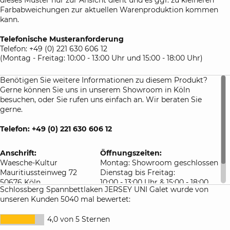
Farbabweichungen zur aktuellen Warenproduktion kommen
kann.
Telefonische Musteranforderung
Telefon: +49 (0) 221 630 606 12
(Montag - Freitag: 10:00 - 13:00 Uhr und 15:00 - 18:00 Uhr)
Benötigen Sie weitere Informationen zu diesem Produkt?
Gerne können Sie uns in unserem Showroom in Köln
besuchen, oder Sie rufen uns einfach an. Wir beraten Sie
gerne.
Telefon: +49 (0) 221 630 606 12
Anschrift:
Öffnungszeiten:
Waesche-Kultur
Montag: Showroom geschlossen
Mauritiussteinweg 72
Dienstag bis Freitag:
50676 Köln
10:00 - 13:00 Uhr & 15:00 - 18:00
Schlossberg Spannbettlaken JERSEY UNI Galet wurde von
Deutschland
Uhr
unseren Kunden 5040 mal bewertet:
Samstag: 10:00 - 16:00 Uhr
4,0 von 5 Sternen