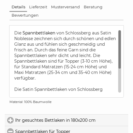
Details
Lieferzeit
Musterversand
Beratung
Bewertungen
Die
Spannbettlaken
von Schlossberg aus Satin
Noblesse zeichnen sich durch schönen und edlen
Glanz aus und fühlen sich geschmeidig und
frisch an. Durch das feine Garn sind die
Spannbettlaken sehr dicht und leicht. Die
Spannbettlaken sind für Topper (3-10 cm Höhe),
für Standard Matratzen (15-24 cm Höhe) und
Maxi Matratzen (25-34 cm und 35-40 cm Höhe)
verfügbar.
Die Satin Spannbettlaken von Schlossberg
werden immer in 2 cm Schritten gefertigt, daher
bitten wir Sie am Ende Ihres Bestellvorgangs im
Material: 100% Baumwolle
Kommentarfeld Ihre genaue Matratzenhöhe
anzugeben. Damit haben Sie die Gewähr, dass
die Spannbettlaken nach dem ersten Waschen
Ihr gesuchtes Bettlaken in 180x200 cm
click to expand c
perfekt Ihre Matratze umhüllen.
Spannbettlaken für Topper
click to collapse contents