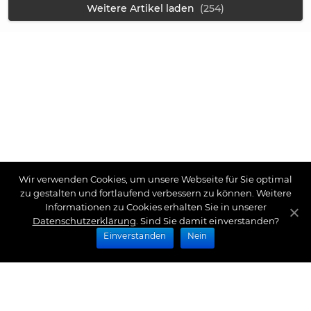
Weitere Artikel laden
(254)
Wir verwenden Cookies, um unsere Webseite für Sie optimal
zu gestalten und fortlaufend verbessern zu können. Weitere
Informationen zu Cookies erhalten Sie in unserer
Datenschutzerklärung
. Sind Sie damit einverstanden?
Einverstanden
Nein
Zahlungsarten
Wir bieten Ihnen folgende Zahlungsarten an: