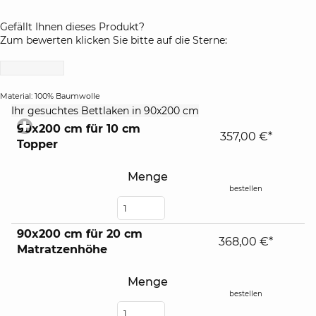
Gefällt Ihnen dieses Produkt?
Zum bewerten klicken Sie bitte auf die Sterne:
Material: 100% Baumwolle
click
Ihr gesuchtes Bettlaken in 90x200 cm
to
90x200 cm für 10 cm
expand
357,00 €*
Topper
contents
Menge
bestellen
90x200 cm für 20 cm
368,00 €*
Matratzenhöhe
Menge
bestellen