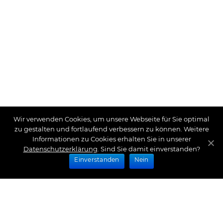
Wir verwenden Cookies, um unsere Webseite für Sie optimal
zu gestalten und fortlaufend verbessern zu können. Weitere
Informationen zu Cookies erhalten Sie in unserer
Datenschutzerklärung
. Sind Sie damit einverstanden?
Einverstanden
Nein
Zahlungsarten
Wir bieten Ihnen folgende Zahlungsarten an: