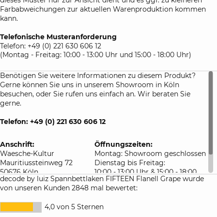
Farbabweichungen zur aktuellen Warenproduktion kommen
kann.
Telefonische Musteranforderung
Telefon: +49 (0) 221 630 606 12
(Montag - Freitag: 10:00 - 13:00 Uhr und 15:00 - 18:00 Uhr)
Benötigen Sie weitere Informationen zu diesem Produkt?
Gerne können Sie uns in unserem Showroom in Köln
besuchen, oder Sie rufen uns einfach an. Wir beraten Sie
gerne.
Telefon: +49 (0) 221 630 606 12
Anschrift:
Öffnungszeiten:
Waesche-Kultur
Montag: Showroom geschlossen
Mauritiussteinweg 72
Dienstag bis Freitag:
50676 Köln
10:00 - 13:00 Uhr & 15:00 - 18:00
decode by luiz Spannbettlaken FIFTEEN Flanell Grape wurde
Deutschland
Uhr
von unseren Kunden 2848 mal bewertet:
Samstag: 10:00 - 16:00 Uhr
4,0 von 5 Sternen