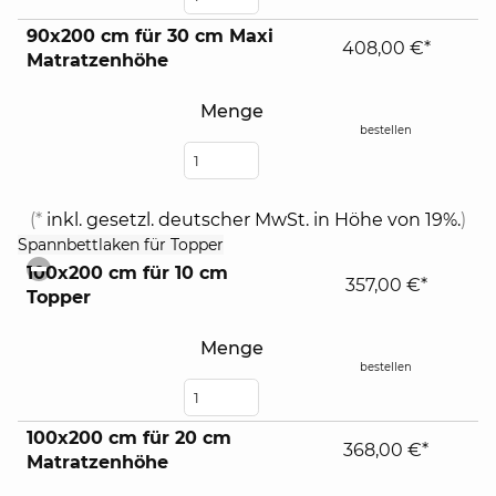
90x200 cm für 30 cm Maxi
408,00 €*
Matratzenhöhe
Menge
bestellen
(*
inkl. gesetzl. deutscher MwSt. in Höhe von 19%.
)
click
Spannbettlaken für Topper
to
100x200 cm für 10 cm
collapse
357,00 €*
Topper
contents
Menge
bestellen
100x200 cm für 20 cm
368,00 €*
Matratzenhöhe