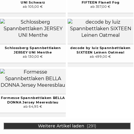
UNI Schwarz
FIFTEEN Flanell Fog
ab 105,00 €
ab 357,00 €
Schlossberg Spannbettlaken
decode by luiz Spannbettlaken
JERSEY UNI Menthe
SIXTEEN Leinen Oatmeal
ab 130,00 €
ab 499,00 €
Formesse Spannbettlaken BELLA
DONNA Jersey Meeresblau
ab 64,95 €
Weitere Artikel laden
(291)