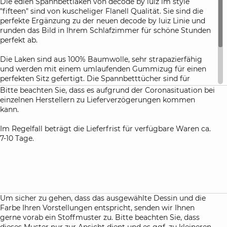
Die edlen Spannbettlaken von decode by luiz im style
"fifteen" sind von kuscheliger Flanell Qualität. Sie sind die
perfekte Ergänzung zu der neuen decode by luiz Linie und
runden das Bild in Ihrem Schlafzimmer für schöne Stunden
perfekt ab.
Die Laken sind aus 100% Baumwolle, sehr strapazierfähig
und werden mit einem umlaufenden Gummizug für einen
perfekten Sitz gefertigt. Die Spannbetttücher sind für
Topper (bis 10 cm ) und Standard Matratzen (20 cm und 30
Bitte beachten Sie, dass es aufgrund der Coronasituation bei
cm Höhe) verfügbar.
einzelnen Herstellern zu Lieferverzögerungen kommen
kann.
Die Spannbetttücher von decode by luiz werden immer nur
für die oben angegebenen Matratzenhöhen gefertigt.
Im Regelfall beträgt die Lieferfrist für verfügbare Waren ca.
7-10 Tage.
Um sicher zu gehen, dass das ausgewählte Dessin und die
Farbe Ihren Vorstellungen entspricht, senden wir Ihnen
gerne vorab ein Stoffmuster zu. Bitte beachten Sie, dass
dieses Muster nur zur Ansicht dient und es ggf. zu kleineren