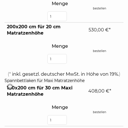
Menge
bestellen
200x200 cm für 20 cm
530,00 €*
Matratzenhöhe
Menge
bestellen
(*
inkl. gesetzl. deutscher MwSt. in Höhe von 19%.
)
click
Spannbettlaken für Maxi Matratzenhöhe
to
100x200 cm für 30 cm Maxi
expand
408,00 €*
Matratzenhöhe
contents
Menge
bestellen