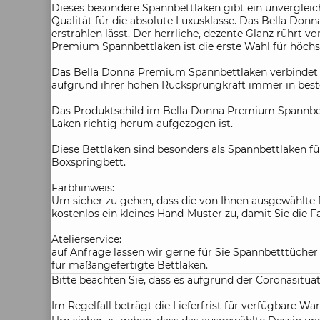
Dieses besondere Spannbettlaken gibt ein unvergleic
Qualität für die absolute Luxusklasse. Das Bella Do
erstrahlen lässt. Der herrliche, dezente Glanz rührt 
Premium Spannbettlaken ist die erste Wahl für höchst
Das Bella Donna Premium Spannbettlaken verbindet El
aufgrund ihrer hohen Rücksprungkraft immer in best
Das Produktschild im Bella Donna Premium Spannbett
Laken richtig herum aufgezogen ist.
Diese Bettlaken sind besonders als Spannbettlaken fü
Boxspringbett.
Farbhinweis:
Um sicher zu gehen, dass die von Ihnen ausgewählte 
kostenlos ein kleines Hand-Muster zu, damit Sie die 
Atelierservice:
auf Anfrage lassen wir gerne für Sie Spannbetttüche
für maßangefertigte Bettlaken.
Bitte beachten Sie, dass es aufgrund der Coronasitu
Im Regelfall beträgt die Lieferfrist für verfügbare War