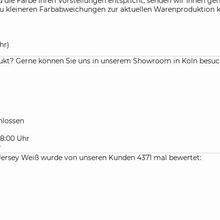
die Farbe Ihren Vorstellungen entspricht, senden wir Ihnen gern
f. zu kleineren Farbabweichungen zur aktuellen Warenproduktio
hr)
kt? Gerne können Sie uns in unserem Showroom in Köln besuchen
lossen
 18:00 Uhr
r
sey Weiß wurde von unseren Kunden 4371 mal bewertet: