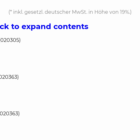
(*
inkl. gesetzl. deutscher MwSt. in Höhe von 19%.
)
ick to expand contents
(020305)
(020363)
(020363)