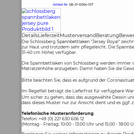
Artikel-Nr:
SB-JY-0064-107
Details
Lieferzeit
Musterversand
Beratung
Bewe
Die Schlossberg
Spannbettlaken
"Jersey Royal" zeich
zur Haut und trotzdem sehr pflegeleicht. Die Spannbe
31-40 cm Höhe) verfügbar.
Die Spannbettlaken von Schlossberg werden immer in
Matratzenhöhe anzugeben. Damit haben Sie die Gewäh
Bitte beachten Sie, dass es aufgrund der Coronasitu
Im Regelfall beträgt die Lieferfrist für verfügbare War
Um sicher zu gehen, dass das ausgewählte Dessin und 
dass dieses Muster nur zur Ansicht dient und es gg
Telefonische Musteranforderung
Telefon: +49 (0) 221 630 606 12
(Montag - Freitag: 10:00 - 13:00 Uhr und 15:00 - 18:00 U