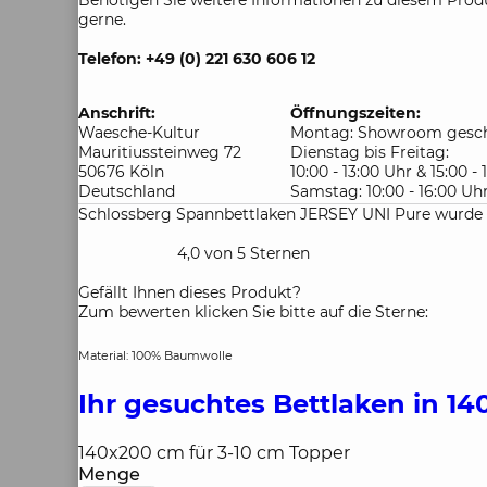
Benötigen Sie weitere Informationen zu diesem Produ
gerne.
Telefon: +49 (0) 221 630 606 12
Anschrift:
Öffnungszeiten:
Waesche-Kultur
Montag: Showroom gesch
Mauritiussteinweg 72
Dienstag bis Freitag:
50676 Köln
10:00 - 13:00 Uhr & 15:00 -
Deutschland
Samstag: 10:00 - 16:00 Uh
Schlossberg Spannbettlaken JERSEY UNI Pure wurde 
4,0 von 5 Sternen
Gefällt Ihnen dieses Produkt?
Zum bewerten klicken Sie bitte auf die Sterne:
Material: 100% Baumwolle
Ihr gesuchtes Bettlaken in 1
140x200 cm für 3-10 cm Topper
Menge