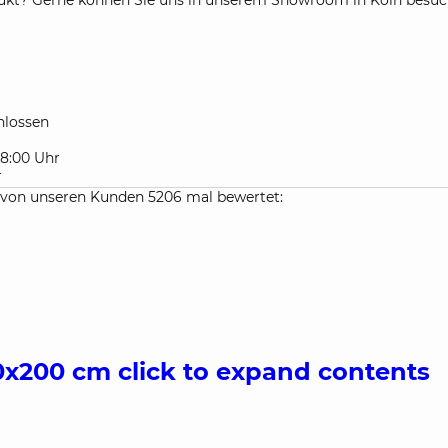
kt? Gerne können Sie uns in unserem Showroom in Köln besuchen
lossen
 18:00 Uhr
r
von unseren Kunden 5206 mal bewertet:
40x200 cm
click to expand contents