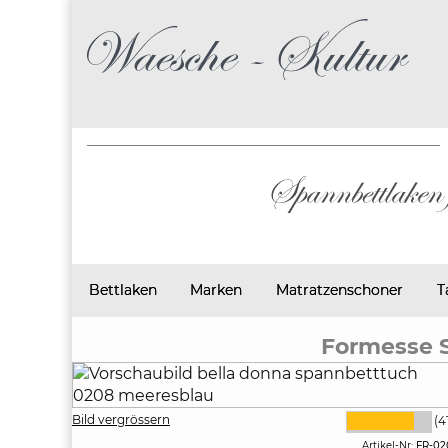
Bettlaken
Marken
Matratzenschoner
T
Formesse 
Bild vergrössern
(4
Artikel-Nr:
FR-02