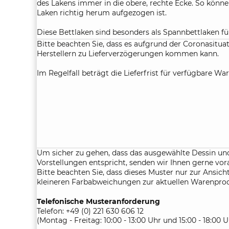
des Lakens immer in die obere, rechte Ecke. So können
Laken richtig herum aufgezogen ist.
Diese Bettlaken sind besonders als Spannbettlaken f
Wasserbetten geeignet. In der Grafik finden Sie das
Bitte beachten Sie, dass es aufgrund der Coronasituat
für Ihr Boxspringbett.
Herstellern zu Lieferverzögerungen kommen kann.
Farbhinweis:
Im Regelfall beträgt die Lieferfrist für verfügbare War
Um sicher zu gehen, dass die von Ihnen ausgewählte 
Vorstellungen entspricht, senden wir Ihnen bei einer 
Spannbettlaken immer kostenlos ein kleines Hand-Mus
Farben und die Qualität des Stoffes begutachten kön
Atelierservice:
auf Anfrage lassen wir gerne für Sie Spannbetttüch
für Sie anfertigen. Bitte beachten Sie die Lieferzeit 
Um sicher zu gehen, dass das ausgewählte Dessin und
Rückgabebedingungen für maßangefertigte Bettlake
Vorstellungen entspricht, senden wir Ihnen gerne vor
Bitte beachten Sie, dass dieses Muster nur zur Ansicht
kleineren Farbabweichungen zur aktuellen Warenpr
Telefonische Musteranforderung
Telefon: +49 (0) 221 630 606 12
(Montag - Freitag: 10:00 - 13:00 Uhr und 15:00 - 18:00 U