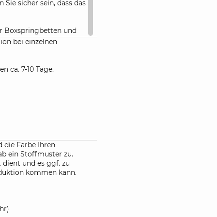
 Sie sicher sein, dass das
ür Boxspringbetten und
 passende Spannbettlaken
ion bei einzelnen
en ca. 7-10 Tage.
Farbe auch Ihren
Bestellung dieser
ter zu, damit Sie die
nen.
er auch in Sondermaßen
sowie besonderen
 die Farbe Ihren
n.
ab ein Stoffmuster zu.
 dient und es ggf. zu
oduktion kommen kann.
hr)