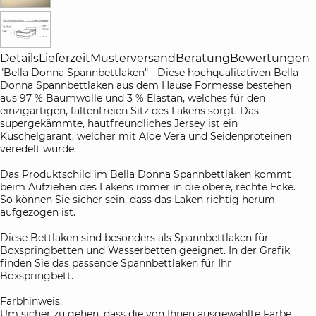
Details
Lieferzeit
Musterversand
Beratung
Bewertungen
"Bella Donna Spannbettlaken" - Diese hochqualitativen Bella
Donna Spannbettlaken aus dem Hause Formesse bestehen
aus 97 % Baumwolle und 3 % Elastan, welches für den
einzigartigen, faltenfreien Sitz des Lakens sorgt. Das
supergekämmte, hautfreundliches Jersey ist ein
Kuschelgarant, welcher mit Aloe Vera und Seidenproteinen
veredelt wurde.
Das Produktschild im Bella Donna Spannbettlaken kommt
beim Aufziehen des Lakens immer in die obere, rechte Ecke.
So können Sie sicher sein, dass das Laken richtig herum
aufgezogen ist.
Diese Bettlaken sind besonders als Spannbettlaken für
Boxspringbetten und Wasserbetten geeignet. In der Grafik
finden Sie das passende Spannbettlaken für Ihr
Boxspringbett.
Farbhinweis:
Um sicher zu gehen, dass die von Ihnen ausgewählte Farbe