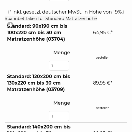
(*
inkl. gesetzl. deutscher MwSt. in Höhe von 19%.
)
click
Spannbettlaken für Standard Matratzenhöhe
to
Standard: 90x190 cm bis
expand
100x220 cm bis 30 cm
64,95 €*
contents
Matratzenhöhe (03704)
Menge
bestellen
Standard: 120x200 cm bis
130x220 cm bis 30 cm
89,95 €*
Matratzenhöhe (03709)
Menge
bestellen
Standard: 140x200 cm bis