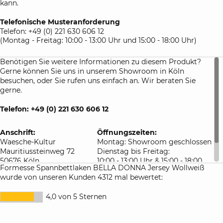
kann.
Lieferzeit sowie besonderen Rückgabebedingungen für
maßangefertigte Bettlaken.
Telefonische Musteranforderung
Telefon: +49 (0) 221 630 606 12
(Montag - Freitag: 10:00 - 13:00 Uhr und 15:00 - 18:00 Uhr)
Benötigen Sie weitere Informationen zu diesem Produkt?
Gerne können Sie uns in unserem Showroom in Köln
besuchen, oder Sie rufen uns einfach an. Wir beraten Sie
gerne.
Telefon: +49 (0) 221 630 606 12
Anschrift:
Öffnungszeiten:
Waesche-Kultur
Montag: Showroom geschlossen
Mauritiussteinweg 72
Dienstag bis Freitag:
50676 Köln
10:00 - 13:00 Uhr & 15:00 - 18:00
Formesse Spannbettlaken BELLA DONNA Jersey Wollweiß
Deutschland
Uhr
wurde von unseren Kunden 4312 mal bewertet:
Samstag: 10:00 - 16:00 Uhr
4,0 von 5 Sternen