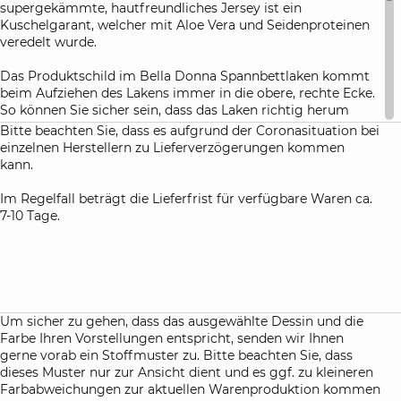
supergekämmte, hautfreundliches Jersey ist ein
Kuschelgarant, welcher mit Aloe Vera und Seidenproteinen
veredelt wurde.
Das Produktschild im Bella Donna Spannbettlaken kommt
beim Aufziehen des Lakens immer in die obere, rechte Ecke.
So können Sie sicher sein, dass das Laken richtig herum
aufgezogen ist.
Bitte beachten Sie, dass es aufgrund der Coronasituation bei
einzelnen Herstellern zu Lieferverzögerungen kommen
Diese Bettlaken sind besonders als Spannbettlaken für
kann.
Boxspringbetten und Wasserbetten geeignet. In der Grafik
finden Sie das passende Spannbettlaken für Ihr
Im Regelfall beträgt die Lieferfrist für verfügbare Waren ca.
Boxspringbett.
7-10 Tage.
Farbhinweis:
Um sicher zu gehen, dass die von Ihnen ausgewählte Farbe
auch Ihren Vorstellungen entspricht, senden wir Ihnen bei
einer Bestellung dieser Spannbettlaken immer kostenlos ein
kleines Hand-Muster zu, damit Sie die Farben und die
Um sicher zu gehen, dass das ausgewählte Dessin und die
Qualität des Stoffes begutachten können.
Farbe Ihren Vorstellungen entspricht, senden wir Ihnen
gerne vorab ein Stoffmuster zu. Bitte beachten Sie, dass
Atelierservice:
dieses Muster nur zur Ansicht dient und es ggf. zu kleineren
auf Anfrage lassen wir gerne für Sie Spannbetttücher auch
Farbabweichungen zur aktuellen Warenproduktion kommen
in Sondermaßen für Sie anfertigen. Bitte beachten Sie die