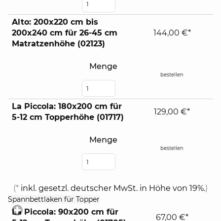
Alto: 200x220 cm bis
200x240 cm für 26-45 cm
144,00 €*
Matratzenhöhe (02123)
Menge
bestellen
La Piccola: 180x200 cm für
129,00 €*
5-12 cm Topperhöhe (01717)
Menge
bestellen
(*
inkl. gesetzl. deutscher MwSt. in Höhe von 19%.
)
click
Spannbettlaken für Topper
to
La Piccola: 90x200 cm für
expand
67,00 €*