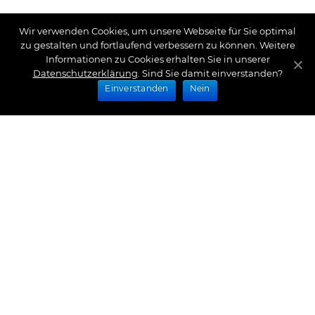
Wir verwenden Cookies, um unsere Webseite für Sie optimal
zu gestalten und fortlaufend verbessern zu können. Weitere
Informationen zu Cookies erhalten Sie in unserer
Datenschutzerklärung
. Sind Sie damit einverstanden?
Einverstanden
Nein
Zahlungsarten
Wir bieten Ihnen folgende Zahlungsarten an:
Impressum
|
Datenschutz
|
Zahlungsarten
|
Versand
und Kosten
|
Widerrufsrecht
|
Bestellung widerrufen
|
Haftungsausschluss
|
AGB
|
Kontakt
Schlossberg Bettwäsche
|
Curt Bauer Bettwäsche
|
Graser Bettwäsche
|
Daunen Bettdecken
|
Brennet
Bettwäsche
|
Boxspringbett Spannbettlaken
|
Abyss
Habidecor
|
Abyss Handtücher
|
Formesse
Spannbettlaken
|
Bella Donna Spannbettlaken
|
Fischbacher 1819
|
Royfort Luxus Bettwäsche
|
Eskimo
Copyright © 2026 by Interior Couture GmbH, All rights