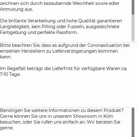
zeichnen sich durch bezaubernde Weichheit sowie edler
Anmutung aus.
Die brillante Verarbeitung und hohe Qualität garantieren
Langlebigkeit, kein Pilling oder Fusseln, ausgezeichnete
Farbgebung und perfekte Passform.
Joop! Spannbettlaken sind für eine Matratzenhöhe von bis
Bitte beachten Sie, dass es aufgrund der Coronasituation bei
zu 25 cm geeignet und sehr pflegeleicht. Verleihen Sie Ihrem
einzelnen Herstellern zu Lieferverzögerungen kommen
Schlafzimmer einen eleganten Touch und edle Haptik mit
kann.
Joop! Spannbettlaken. Die Laken werden mit Rundum-
Gummi gefertigt.
Im Regelfall beträgt die Lieferfrist für verfügbare Waren ca.
7-10 Tage.
Qualität:
Mako-Jersey
Pflege:
waschbar bis zu 60°, trocknergeeignet
Benötigen Sie weitere Informationen zu diesem Produkt?
Gerne können Sie uns in unserem Showroom in Köln
besuchen, oder Sie rufen uns einfach an. Wir beraten Sie
gerne.