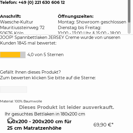
Telefon: +49 (0) 221 630 606 12
Anschrift:
Öffnungszeiten:
Waesche-Kultur
Montag: Showroom geschlossen
Mauritiussteinweg 72
Dienstag bis Freitag:
50676 Köln
10:00 - 13:00 Uhr & 15:00 - 18:00
JOOP! Spannbettlaken JERSEY Creme wurde von unseren
Deutschland
Uhr
Kunden 1845 mal bewertet:
Samstag: 10:00 - 16:00 Uhr
4,0 von 5 Sternen
Gefällt Ihnen dieses Produkt?
Zum bewerten klicken Sie bitte auf die Sterne:
Material: 100% Baumwolle
Dieses Produkt ist leider ausverkauft.
click
Ihr gesuchtes Bettlaken in 180x200 cm
to
180x200 - 200x200 cm für
expand
69,90 €*
25 cm Matratzenhöhe
contents