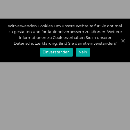
Wir verwenden Cookies, um unsere Webseite für Sie optimal
zu gestalten und fortlaufend verbessern zu können. Weitere
Informationen zu Cookies erhalten Sie in unserer
Datenschutzerklärung
. Sind Sie damit einverstanden?
Einverstanden
Nein
Zahlungsarten
Wir bieten Ihnen folgende Zahlungsarten an:
Impressum
|
Datenschutz
|
Zahlungsarten
|
Versand und
Kosten
|
Widerrufsrecht
|
Bestellung widerrufen
|
Haftungsausschluss
|
AGB
|
Kontakt
Schlossberg Bettwäsche
|
Curt Bauer Bettwäsche
|
Graser
Bettwäsche
|
Daunen Bettdecken
|
Brennet Bettwäsche
|
Boxspringbett Spannbettlaken
|
Abyss Habidecor
|
Abyss
Handtücher
|
Formesse Spannbettlaken
|
Bella Donna
Spannbettlaken
|
Fischbacher 1819
|
Royfort Luxus Bettwäsche