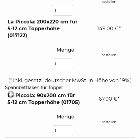
bestellen
La Piccola: 200x220 cm für
5-12 cm Topperhöhe
149,00 €*
(017122)
Menge
bestellen
(*
inkl. gesetzl. deutscher MwSt. in Höhe von 19%.
)
click
Spannbettlaken für Topper
to
La Piccola: 90x200 cm für
expand
67,00 €*
5-12 cm Topperhöhe (01705)
contents
Menge
bestellen