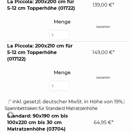
La Piccola: 200x200 cm für
139,00 €*
5-12 cm Topperhöhe (01722)
Menge
bestellen
La Piccola: 200x210 cm für
5-12 cm Topperhöhe
149,00 €*
(017122)
Menge
bestellen
(*
inkl. gesetzl. deutscher MwSt. in Höhe von 19%.
)
click
Spannbettlaken für Standard Matratzenhöhe
to
Standard: 90x190 cm bis
expand
100x220 cm bis 30 cm
64,95 €*
contents
Matratzenhöhe (03704)