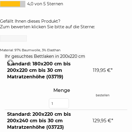
4,0 von 5 Sternen
Gefällt Ihnen dieses Produkt?
Zum bewerten klicken Sie bitte auf die Sterne:
Material: 97% Baumwolle, 3% Elasthan
click
Ihr gesuchtes Bettlaken in 200x220 cm
to
Standard: 180x200 cm bis
expand
200x220 cm bis 30 cm
119,95 €*
contents
Matratzenhöhe (03719)
Menge
bestellen
Standard: 200x220 cm bis
200x240 cm bis 30 cm
129,95 €*
Matratzenhöhe (03723)