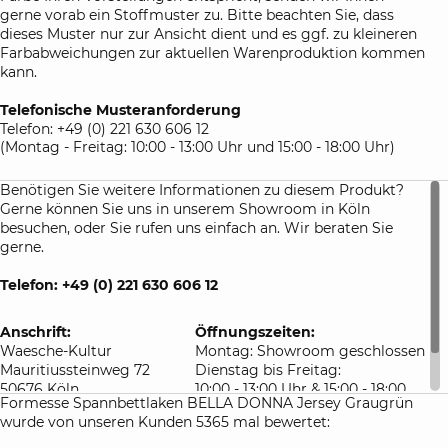
gerne vorab ein Stoffmuster zu. Bitte beachten Sie, dass
Atelierservice:
dieses Muster nur zur Ansicht dient und es ggf. zu kleineren
auf Anfrage lassen wir gerne für Sie Spannbetttücher auch
Farbabweichungen zur aktuellen Warenproduktion kommen
in Sondermaßen für Sie anfertigen. Bitte beachten Sie die
kann.
Lieferzeit sowie besonderen Rückgabebedingungen für
maßangefertigte Bettlaken.
Telefonische Musteranforderung
Telefon: +49 (0) 221 630 606 12
(Montag - Freitag: 10:00 - 13:00 Uhr und 15:00 - 18:00 Uhr)
Benötigen Sie weitere Informationen zu diesem Produkt?
Gerne können Sie uns in unserem Showroom in Köln
besuchen, oder Sie rufen uns einfach an. Wir beraten Sie
gerne.
Telefon: +49 (0) 221 630 606 12
Anschrift:
Öffnungszeiten:
Waesche-Kultur
Montag: Showroom geschlossen
Mauritiussteinweg 72
Dienstag bis Freitag:
50676 Köln
10:00 - 13:00 Uhr & 15:00 - 18:00
Formesse Spannbettlaken BELLA DONNA Jersey Graugrün
Deutschland
Uhr
wurde von unseren Kunden 5365 mal bewertet:
Samstag: 10:00 - 16:00 Uhr