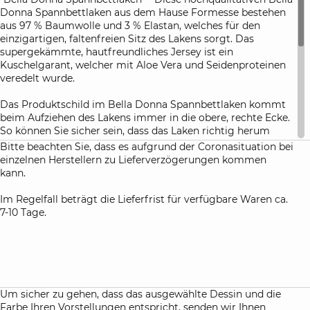
Donna Spannbettlaken aus dem Hause Formesse bestehen
aus 97 % Baumwolle und 3 % Elastan, welches für den
einzigartigen, faltenfreien Sitz des Lakens sorgt. Das
supergekämmte, hautfreundliches Jersey ist ein
Kuschelgarant, welcher mit Aloe Vera und Seidenproteinen
veredelt wurde.
Das Produktschild im Bella Donna Spannbettlaken kommt
beim Aufziehen des Lakens immer in die obere, rechte Ecke.
So können Sie sicher sein, dass das Laken richtig herum
aufgezogen ist.
Bitte beachten Sie, dass es aufgrund der Coronasituation bei
einzelnen Herstellern zu Lieferverzögerungen kommen
Diese Bettlaken sind besonders als Spannbettlaken für
kann.
Boxspringbetten und Wasserbetten geeignet. In der Grafik
finden Sie das passende Spannbettlaken für Ihr
Im Regelfall beträgt die Lieferfrist für verfügbare Waren ca.
Boxspringbett.
7-10 Tage.
Farbhinweis:
Um sicher zu gehen, dass die von Ihnen ausgewählte Farbe
auch Ihren Vorstellungen entspricht, senden wir Ihnen bei
einer Bestellung dieser Spannbettlaken immer kostenlos ein
kleines Hand-Muster zu, damit Sie die Farben und die
Um sicher zu gehen, dass das ausgewählte Dessin und die
Qualität des Stoffes begutachten können.
Farbe Ihren Vorstellungen entspricht, senden wir Ihnen