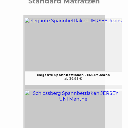
Standard Matratzen
elegante Spannbettlaken JERSEY Jeans
ab 39,95 €