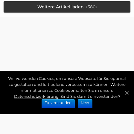
Weitere Artikel laden
(380)
Wir verwenden Cookies, um unsere Webseite für Sie optimal
zu gestalten und fortlaufend verbessern zu können. Weitere
Informationen zu Cookies erhalten Sie in unserer
Datenschutzerklärung
. Sind Sie damit einverstanden?
Einverstanden
Nein
Zahlungsarten
Wir bieten Ihnen folgende Zahlungsarten an: