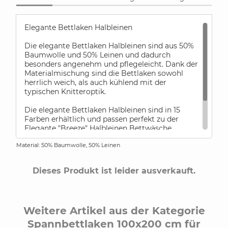
Elegante Bettlaken Halbleinen
Die elegante Bettlaken Halbleinen sind aus 50%
Baumwolle und 50% Leinen und dadurch
besonders angenehm und pflegeleicht. Dank der
Materialmischung sind die Bettlaken sowohl
herrlich weich, als auch kühlend mit der
typischen Knitteroptik.
Die elegante Bettlaken Halbleinen sind in 15
Farben erhältlich und passen perfekt zu der
Elegante "Breeze" Halbleinen Bettwäsche.
Material: 50% Baumwolle, 50% Leinen
Bitte beachten Sie, dass die Bettlaken Größe
260x260cm mit Doppelstich gearbeitet werden
muss.
Dieses Produkt ist leider ausverkauft.
Weitere Artikel aus der Kategorie
Spannbettlaken 100x200 cm für