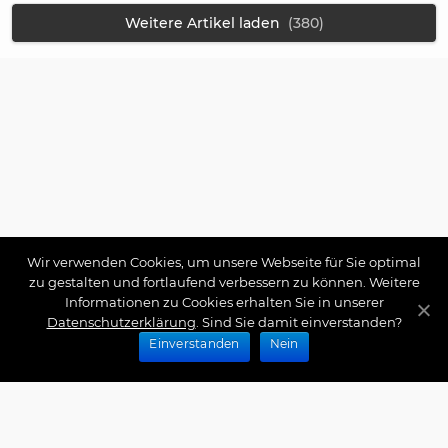
Weitere Artikel laden
(380)
Wir verwenden Cookies, um unsere Webseite für Sie optimal
zu gestalten und fortlaufend verbessern zu können. Weitere
Informationen zu Cookies erhalten Sie in unserer
Datenschutzerklärung
. Sind Sie damit einverstanden?
Einverstanden
Nein
Zahlungsarten
Wir bieten Ihnen folgende Zahlungsarten an: