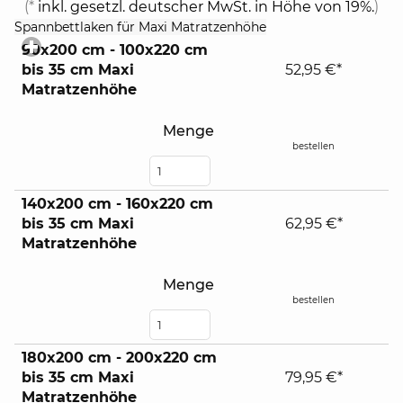
(*
inkl. gesetzl. deutscher MwSt. in Höhe von 19%.
)
click
Spannbettlaken für Maxi Matratzenhöhe
to
90x200 cm - 100x220 cm
expand
bis 35 cm Maxi
52,95 €*
contents
Matratzenhöhe
Menge
bestellen
140x200 cm - 160x220 cm
bis 35 cm Maxi
62,95 €*
Matratzenhöhe
Menge
bestellen
180x200 cm - 200x220 cm
bis 35 cm Maxi
79,95 €*
Matratzenhöhe