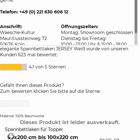
Telefon: +49 (0) 221 630 606 12
Anschrift:
Öffnungszeiten:
Waesche-Kultur
Montag: Showroom geschlossen
Mauritiussteinweg 72
Dienstag bis Freitag:
50676 Köln
10:00 - 13:00 Uhr & 15:00 - 18:00
elegante Spannbettlaken JERSEY Weiß wurde von unseren
Deutschland
Uhr
Kunden 623 mal bewertet:
Samstag: 10:00 - 16:00 Uhr
4,1 von 5 Sternen
Gefällt Ihnen dieses Produkt?
Zum bewerten klicken Sie bitte auf die Sterne:
Material: 100% Baumwolle
Dieses Produkt ist leider ausverkauft.
click
Spannbettlaken für Topper
to
90x200 cm bis 100x220 cm