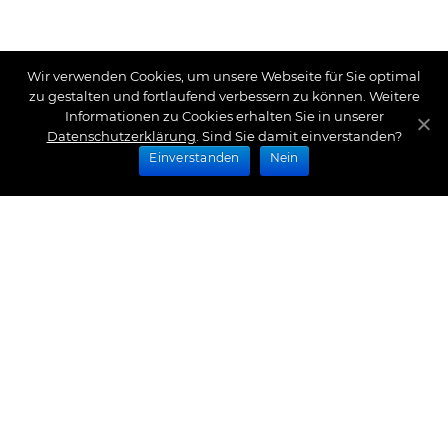
Wir verwenden Cookies, um unsere Webseite für Sie optimal
zu gestalten und fortlaufend verbessern zu können. Weitere
Informationen zu Cookies erhalten Sie in unserer
Datenschutzerklärung
. Sind Sie damit einverstanden?
Einverstanden
Nein
Zahlungsarten
Wir bieten Ihnen folgende Zahlungsarten an:
Impressum
|
Datenschutz
|
Zahlungsarten
|
Versand
und Kosten
|
Widerrufsrecht
|
Bestellung widerrufen
|
Haftungsausschluss
|
AGB
|
Kontakt
Schlossberg Bettwäsche
|
Curt Bauer Bettwäsche
|
Graser Bettwäsche
|
Daunen Bettdecken
|
Brennet
Bettwäsche
|
Boxspringbett Spannbettlaken
|
Abyss
Habidecor
|
Abyss Handtücher
|
Formesse
Spannbettlaken
|
Bella Donna Spannbettlaken
|
Fischbacher 1819
|
Royfort Luxus Bettwäsche
|
Eskimo