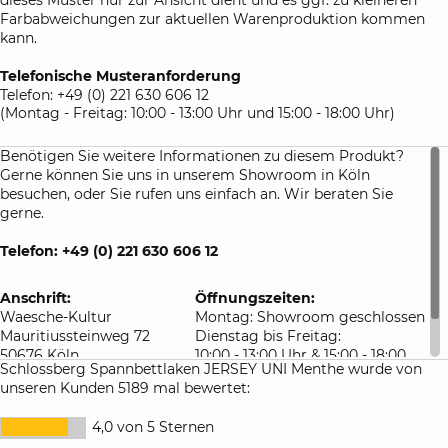
Farbabweichungen zur aktuellen Warenproduktion kommen
kann.
Telefonische Musteranforderung
Telefon: +49 (0) 221 630 606 12
(Montag - Freitag: 10:00 - 13:00 Uhr und 15:00 - 18:00 Uhr)
Benötigen Sie weitere Informationen zu diesem Produkt?
Gerne können Sie uns in unserem Showroom in Köln
besuchen, oder Sie rufen uns einfach an. Wir beraten Sie
gerne.
Telefon: +49 (0) 221 630 606 12
Anschrift:
Öffnungszeiten:
Waesche-Kultur
Montag: Showroom geschlossen
Mauritiussteinweg 72
Dienstag bis Freitag:
50676 Köln
10:00 - 13:00 Uhr & 15:00 - 18:00
Schlossberg Spannbettlaken JERSEY UNI Menthe wurde von
Deutschland
Uhr
unseren Kunden 5189 mal bewertet:
Samstag: 10:00 - 16:00 Uhr
4,0 von 5 Sternen