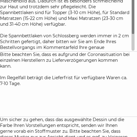
Maschenbild aus. Dadurch ist es besonders schmeichelnd
zur Haut und trotzdem sehr pflegeleicht. Die
Spannbettlaken sind für Topper (3-10 cm Höhe), für Standard
Matratzen (15-22 cm Höhe) und Maxi Matratzen (23-30 cm
und 31-40 cm Höhe) verfügbar.
Die Spannbettlaken von Schlossberg werden immer in 2 cm
Schritten gefertigt, daher bitten wir Sie am Ende Ihres
Bestellvorgangs im Kommentarfeld Ihre genaue
Matratzenhöhe anzugeben. Damit haben Sie die Gewähr,
Bitte beachten Sie, dass es aufgrund der Coronasituation bei
dass die Spannbettlaken nach dem ersten Waschen perfekt
einzelnen Herstellern zu Lieferverzögerungen kommen
Ihre Matratze umhüllen.
kann.
Im Regelfall beträgt die Lieferfrist für verfügbare Waren ca.
7-10 Tage.
Um sicher zu gehen, dass das ausgewählte Dessin und die
Farbe Ihren Vorstellungen entspricht, senden wir Ihnen
gerne vorab ein Stoffmuster zu. Bitte beachten Sie, dass
dieses Muster nur zur Ansicht dient und es ggf. zu kleineren