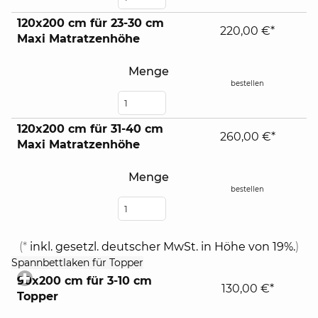
120x200 cm für 23-30 cm
220,00 €*
Maxi Matratzenhöhe
Menge
bestellen
120x200 cm für 31-40 cm
260,00 €*
Maxi Matratzenhöhe
Menge
bestellen
(*
inkl. gesetzl. deutscher MwSt. in Höhe von 19%.
)
click
Spannbettlaken für Topper
to
90x200 cm für 3-10 cm
expand
130,00 €*
Topper
contents