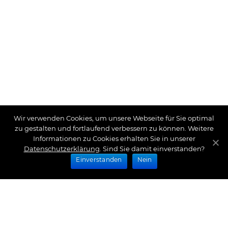
Wir verwenden Cookies, um unsere Webseite für Sie optimal
zu gestalten und fortlaufend verbessern zu können. Weitere
Informationen zu Cookies erhalten Sie in unserer
Datenschutzerklärung
. Sind Sie damit einverstanden?
Einverstanden
Nein
Zahlungsarten
Wir bieten Ihnen folgende Zahlungsarten an: