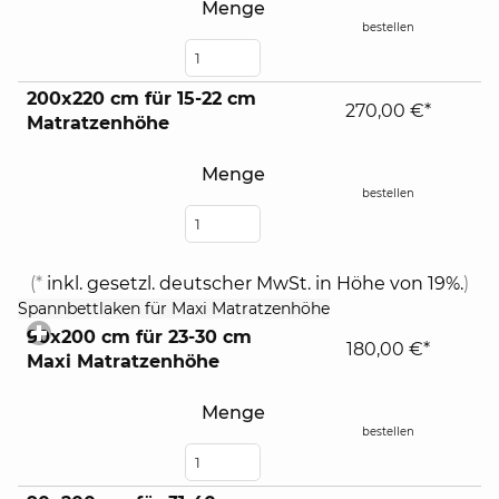
Menge
bestellen
200x220 cm für 15-22 cm
270,00 €*
Matratzenhöhe
Menge
bestellen
(*
inkl. gesetzl. deutscher MwSt. in Höhe von 19%.
)
click
Spannbettlaken für Maxi Matratzenhöhe
to
90x200 cm für 23-30 cm
expand
180,00 €*
Maxi Matratzenhöhe
contents
Menge
bestellen