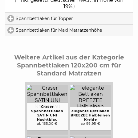
(*
inkl. gesetzl. deutscher MwSt. in Höhe von
19%.
)
Spannbettlaken für Topper
click to expand contents
Spannbettlaken für Maxi Matratzenhöhe
click to expand 
Weitere Artikel aus der Kategorie
Spannbettlaken 120x200 cm für
Standard Matratzen
Graser
Spannbettlaken
elegante Bettlaken
SATIN UNI
BREEZEE Halbleinen
Nachtblau
Kreide
ab 155,00 €
ab 99,95 €