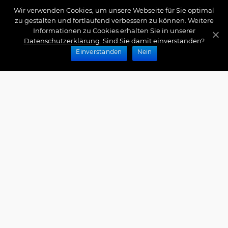
Wir verwenden Cookies, um unsere Webseite für Sie optimal
zu gestalten und fortlaufend verbessern zu können. Weitere
Informationen zu Cookies erhalten Sie in unserer
Datenschutzerklärung
. Sind Sie damit einverstanden?
Einverstanden
Nein
Zahlungsarten
Wir bieten Ihnen folgende Zahlungsarten an:
Impressum
|
Datenschutz
|
Zahlungsarten
|
Versand
und Kosten
|
Widerrufsrecht
|
Bestellung widerrufen
|
Haftungsausschluss
|
AGB
|
Kontakt
Schlossberg Bettwäsche
|
Curt Bauer Bettwäsche
|
Graser Bettwäsche
|
Daunen Bettdecken
|
Brennet
Bettwäsche
|
Boxspringbett Spannbettlaken
|
Abyss
Habidecor
|
Abyss Handtücher
|
Formesse
Spannbettlaken
|
Bella Donna Spannbettlaken
|
Fischbacher 1819
|
Royfort Luxus Bettwäsche
|
Eskimo
Copyright © 2026 by Interior Couture GmbH, All rights
reserved.