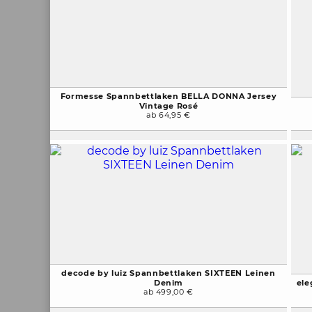
Formesse Spannbettlaken BELLA DONNA Jersey
Vintage Rosé
ab 64,95 €
decode by luiz Spannbettlaken SIXTEEN Leinen
Denim
ele
ab 499,00 €