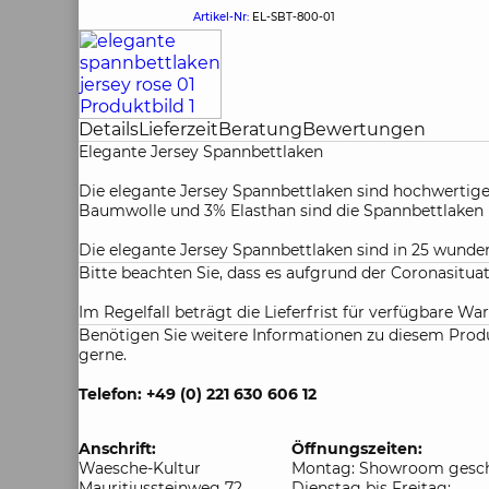
Artikel-Nr:
EL-SBT-800-01
Details
Lieferzeit
Beratung
Bewertungen
Elegante Jersey Spannbettlaken
Die elegante Jersey Spannbettlaken sind hochwertig
Baumwolle und 3% Elasthan sind die Spannbettlaken 
Die elegante Jersey Spannbettlaken sind in 25 wunder
Bitte beachten Sie, dass es aufgrund der Coronasitu
Im Regelfall beträgt die Lieferfrist für verfügbare War
Benötigen Sie weitere Informationen zu diesem Produ
gerne.
Telefon: +49 (0) 221 630 606 12
Anschrift:
Öffnungszeiten:
Waesche-Kultur
Montag: Showroom gesch
Mauritiussteinweg 72
Dienstag bis Freitag: