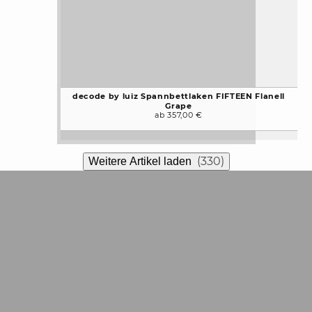
decode by luiz Spannbettlaken FIFTEEN Flanell
Grape
ab 357,00 €
(330)
Weitere Artikel laden