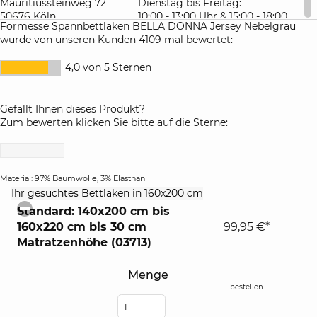
Mauritiussteinweg 72
Dienstag bis Freitag:
50676 Köln
10:00 - 13:00 Uhr & 15:00 - 18:00
Formesse Spannbettlaken BELLA DONNA Jersey Nebelgrau
Deutschland
Uhr
wurde von unseren Kunden 4109 mal bewertet:
Samstag: 10:00 - 16:00 Uhr
4,0 von 5 Sternen
Gefällt Ihnen dieses Produkt?
Zum bewerten klicken Sie bitte auf die Sterne:
Material: 97% Baumwolle, 3% Elasthan
click
Ihr gesuchtes Bettlaken in 160x200 cm
to
Standard: 140x200 cm bis
collapse
160x220 cm bis 30 cm
99,95 €*
contents
Matratzenhöhe (03713)
Menge
bestellen