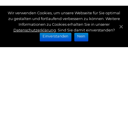
Wir verwenden Cookies, um unsere Webseite für Sie optimal
zu gestalten und fortlaufend verbessern zu können. Weitere
Informationen zu Cookies erhalten Sie in unserer
Datenschutzerklärung
. Sind Sie damit einverstanden?
Einverstanden
Nein
Zahlungsarten
Wir bieten Ihnen folgende Zahlungsarten an:
Impressum
|
Datenschutz
|
Zahlungsarten
|
Versand
und Kosten
|
Widerrufsrecht
|
Bestellung widerrufen
|
Haftungsausschluss
|
AGB
|
Kontakt
Schlossberg Bettwäsche
|
Curt Bauer Bettwäsche
|
Graser Bettwäsche
|
Daunen Bettdecken
|
Brennet
Bettwäsche
|
Boxspringbett Spannbettlaken
|
Abyss
Habidecor
|
Abyss Handtücher
|
Formesse
Spannbettlaken
|
Bella Donna Spannbettlaken
|
Fischbacher 1819
|
Royfort Luxus Bettwäsche
|
Eskimo