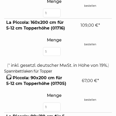
Menge
bestellen
La Piccola: 160x200 cm für
109,00 €*
5-12 cm Topperhöhe (01716)
Menge
bestellen
(*
inkl. gesetzl. deutscher MwSt. in Höhe von 19%.
)
click
Spannbettlaken für Topper
to
La Piccola: 90x200 cm für
expand
67,00 €*
5-12 cm Topperhöhe (01705)
contents
Menge
bestellen