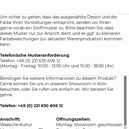
auch Ihren Vorstellungen entspricht, senden wir Ihnen bei
einer Bestellung dieser Spannbettlaken immer kostenlos ein
kleines Hand-Muster zu, damit Sie die Farben und die
Um sicher zu gehen, dass das ausgewählte Dessin und die
Qualität des Stoffes begutachten können.
Farbe Ihren Vorstellungen entspricht, senden wir Ihnen
gerne vorab ein Stoffmuster zu. Bitte beachten Sie, dass
Atelierservice:
dieses Muster nur zur Ansicht dient und es ggf. zu kleineren
auf Anfrage lassen wir gerne für Sie Spannbetttücher auch
Farbabweichungen zur aktuellen Warenproduktion kommen
in Sondermaßen für Sie anfertigen. Bitte beachten Sie die
kann.
Lieferzeit sowie besonderen Rückgabebedingungen für
maßangefertigte Bettlaken.
Telefonische Musteranforderung
Telefon: +49 (0) 221 630 606 12
(Montag - Freitag: 10:00 - 13:00 Uhr und 15:00 - 18:00 Uhr)
Benötigen Sie weitere Informationen zu diesem Produkt?
Gerne können Sie uns in unserem Showroom in Köln
besuchen, oder Sie rufen uns einfach an. Wir beraten Sie
gerne.
Telefon: +49 (0) 221 630 606 12
Anschrift:
Öffnungszeiten:
Waesche-Kultur
Montag: Showroom geschlossen