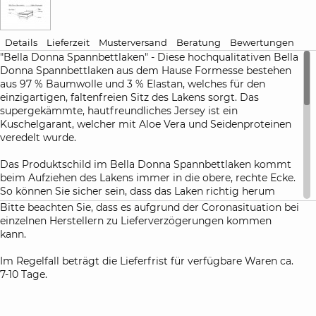
Details
Lieferzeit
Musterversand
Beratung
Bewertungen
"Bella Donna Spannbettlaken" - Diese hochqualitativen Bella
Donna Spannbettlaken aus dem Hause Formesse bestehen
aus 97 % Baumwolle und 3 % Elastan, welches für den
einzigartigen, faltenfreien Sitz des Lakens sorgt. Das
supergekämmte, hautfreundliches Jersey ist ein
Kuschelgarant, welcher mit Aloe Vera und Seidenproteinen
veredelt wurde.
Das Produktschild im Bella Donna Spannbettlaken kommt
beim Aufziehen des Lakens immer in die obere, rechte Ecke.
So können Sie sicher sein, dass das Laken richtig herum
aufgezogen ist.
Bitte beachten Sie, dass es aufgrund der Coronasituation bei
einzelnen Herstellern zu Lieferverzögerungen kommen
Diese Bettlaken sind besonders als Spannbettlaken für
kann.
Boxspringbetten und Wasserbetten geeignet. In der Grafik
finden Sie das passende Spannbettlaken für Ihr
Im Regelfall beträgt die Lieferfrist für verfügbare Waren ca.
Boxspringbett.
7-10 Tage.
Farbhinweis:
Um sicher zu gehen, dass die von Ihnen ausgewählte Farbe