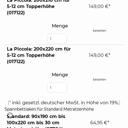
La Piccola: 200x210 cm für
5-12 cm Topperhöhe
149,00 €*
(017122)
Menge
bestellen
La Piccola: 200x220 cm für
5-12 cm Topperhöhe
149,00 €*
(017122)
Menge
bestellen
(*
inkl. gesetzl. deutscher MwSt. in Höhe von 19%.
)
click
Spannbettlaken für Standard Matratzenhöhe
to
Standard: 90x190 cm bis
expand
100x220 cm bis 30 cm
64,95 €*
contents