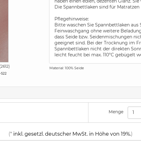
haben einen edlen, dezenten Glanz. Sie 
Die Spannbettlaken sind für Matratzen
Pflegehinweise:
Bitte waschen Sie Spannbettlaken aus Se
Feinwaschgang ohne weitere Beladung b
dass Seide bzw. Seidenmischungen nic
geeignet sind. Bei der Trocknung im Fre
Spannbettlaken nicht der direkten Son
leicht feucht bei max. 110°C gebügelt 
bitte niemals mit Parfüm bzw. Deodor
(2612)
Bleichmitteln waschen. Einzelne Flecke
Material: 100% Seide
sondern das ganze Laken waschen. Das
-S22
Spannbettlaken bitte immer von der Rev
extra Wasser zum befeuchten benutzt 
o collapse contents
Menge
(*
inkl. gesetzl. deutscher MwSt. in Höhe von 19%.
)