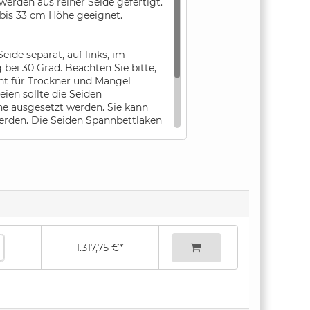
werden aus reiner Seide gefertigt.
 bis 33 cm Höhe geeignet.
ide separat, auf links, im
ei 30 Grad. Beachten Sie bitte,
ht für Trockner und Mangel
ien sollte die Seiden
ne ausgesetzt werden. Sie kann
werden. Die Seiden Spannbettlaken
ant besprühen oder mit
n nicht mit Wasser entfernen,
 Gewebe nicht auswringen. Die
ersseite bügeln, dabei sollte kein
werden.
bestellen
1.317,75 €*