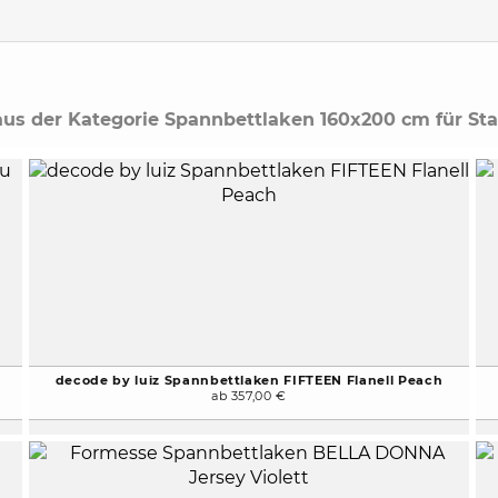
to expand contents
 aus der Kategorie Spannbettlaken 160x200 cm für St
decode by luiz Spannbettlaken FIFTEEN Flanell Peach
ab 357,00 €