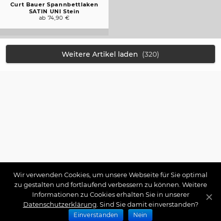
Curt Bauer Spannbettlaken
SATIN UNI Stein
ab 74,90 €
Weitere Artikel laden
(320)
Wir verwenden Cookies, um unsere Webseite für Sie optimal
zu gestalten und fortlaufend verbessern zu können. Weitere
Informationen zu Cookies erhalten Sie in unserer
Datenschutzerklärung
. Sind Sie damit einverstanden?
Einverstanden
Nein