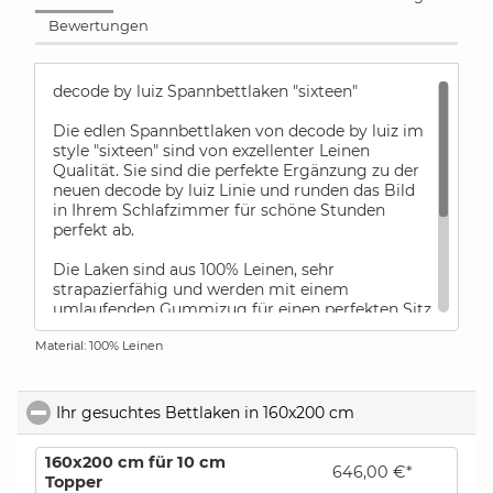
Bewertungen
decode by luiz Spannbettlaken "sixteen"
Die edlen Spannbettlaken von decode by luiz im
style "sixteen" sind von exzellenter Leinen
Qualität. Sie sind die perfekte Ergänzung zu der
neuen decode by luiz Linie und runden das Bild
in Ihrem Schlafzimmer für schöne Stunden
perfekt ab.
Die Laken sind aus 100% Leinen, sehr
strapazierfähig und werden mit einem
umlaufenden Gummizug für einen perfekten Sitz
gefertigt. Die Spannbetttücher sind für Topper
Material: 100% Leinen
(bis 10 cm ) und Standard Matratzen (20 cm und
30 cm Höhe) verfügbar.
Die Spannbetttücher von decode by luiz werden
Ihr gesuchtes Bettlaken in 160x200 cm
click to collapse 
immer nur für die oben angegebenen
Matratzenhöhen gefertigt.
160x200 cm für 10 cm
646,00 €*
Topper
bestellen