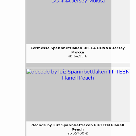
Formesse Spannbettlaken BELLA DONNA Jersey
Mokka
ab 64,95 €
decode by luiz Spannbettlaken FIFTEEN Flanell
Peach
ab 357,00 €