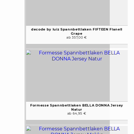
decode by luiz Spannbettlaken FIFTEEN Flanell
Grape
ab 357,00 €
Formesse Spannbettlaken BELLA DONNA Jersey
Natur
ab 64,95 €