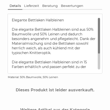
Details
Lieferzeit
Beratung
Bewertungen
Elegante Bettlaken Halbleinen
Die elegante Bettlaken Halbleinen sind aus 50%
Baumwolle und 50% Leinen und dadurch
besonders angenehm und pflegeleicht. Dank der
Materialmischung sind die Bettlaken sowohl
herrlich weich, als auch kühlend mit der
typischen Knitteroptik.
Die elegante Bettlaken Halbleinen sind in 15
Farben erhältlich und passen perfekt zu der
Elegante "Breeze" Halbleinen Bettwäsche.
Material: 50% Baumwolle, 50% Leinen
Bitte beachten Sie, dass die Bettlaken Größe
260x260cm mit Doppelstich gearbeitet werden
Dieses Produkt ist leider ausverkauft.
muss.
Weitere Artikel aus der Kategorie