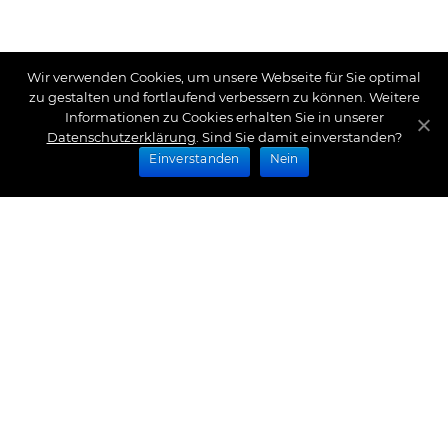
Wir verwenden Cookies, um unsere Webseite für Sie optimal
zu gestalten und fortlaufend verbessern zu können. Weitere
Informationen zu Cookies erhalten Sie in unserer
Datenschutzerklärung
. Sind Sie damit einverstanden?
Einverstanden
Nein
Zahlungsarten
Wir bieten Ihnen folgende Zahlungsarten an:
Impressum
|
Datenschutz
|
Zahlungsarten
|
Versand
und Kosten
|
Widerrufsrecht
|
Bestellung widerrufen
|
Haftungsausschluss
|
AGB
|
Kontakt
Schlossberg Bettwäsche
|
Curt Bauer Bettwäsche
|
Graser Bettwäsche
|
Daunen Bettdecken
|
Brennet
Bettwäsche
|
Boxspringbett Spannbettlaken
|
Abyss
Habidecor
|
Abyss Handtücher
|
Formesse
Spannbettlaken
|
Bella Donna Spannbettlaken
|