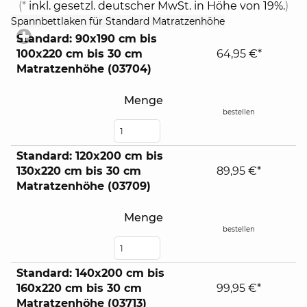
(*
inkl. gesetzl. deutscher MwSt. in Höhe von 19%.
)
click
Spannbettlaken für Standard Matratzenhöhe
to
Standard: 90x190 cm bis
expand
100x220 cm bis 30 cm
64,95 €*
contents
Matratzenhöhe (03704)
Menge
bestellen
Standard: 120x200 cm bis
130x220 cm bis 30 cm
89,95 €*
Matratzenhöhe (03709)
Menge
bestellen
Standard: 140x200 cm bis
160x220 cm bis 30 cm
99,95 €*
Matratzenhöhe (03713)