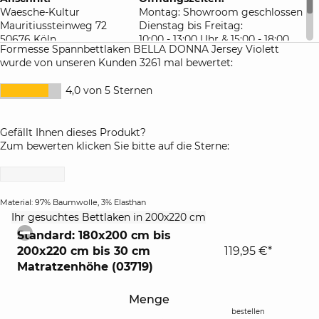
Waesche-Kultur
Montag: Showroom geschlossen
Mauritiussteinweg 72
Dienstag bis Freitag:
50676 Köln
10:00 - 13:00 Uhr & 15:00 - 18:00
Formesse Spannbettlaken BELLA DONNA Jersey Violett
Deutschland
Uhr
wurde von unseren Kunden 3261 mal bewertet:
Samstag: 10:00 - 16:00 Uhr
4,0 von 5 Sternen
Gefällt Ihnen dieses Produkt?
Zum bewerten klicken Sie bitte auf die Sterne:
Material: 97% Baumwolle, 3% Elasthan
click
Ihr gesuchtes Bettlaken in 200x220 cm
to
Standard: 180x200 cm bis
collapse
200x220 cm bis 30 cm
119,95 €*
contents
Matratzenhöhe (03719)
Menge
bestellen