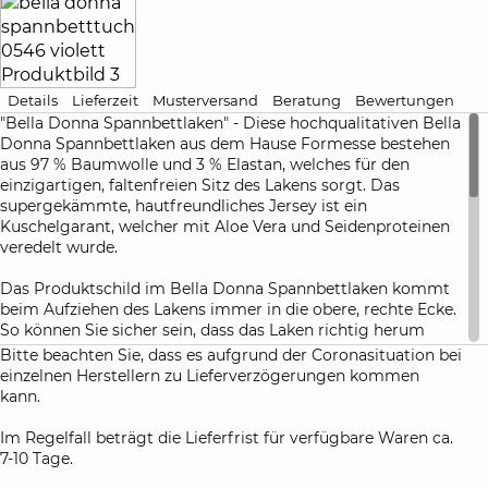
Details
Lieferzeit
Musterversand
Beratung
Bewertungen
"Bella Donna Spannbettlaken" - Diese hochqualitativen Bella
Donna Spannbettlaken aus dem Hause Formesse bestehen
aus 97 % Baumwolle und 3 % Elastan, welches für den
einzigartigen, faltenfreien Sitz des Lakens sorgt. Das
supergekämmte, hautfreundliches Jersey ist ein
Kuschelgarant, welcher mit Aloe Vera und Seidenproteinen
veredelt wurde.
Das Produktschild im Bella Donna Spannbettlaken kommt
beim Aufziehen des Lakens immer in die obere, rechte Ecke.
So können Sie sicher sein, dass das Laken richtig herum
aufgezogen ist.
Bitte beachten Sie, dass es aufgrund der Coronasituation bei
einzelnen Herstellern zu Lieferverzögerungen kommen
Diese Bettlaken sind besonders als Spannbettlaken für
kann.
Boxspringbetten und Wasserbetten geeignet. In der Grafik
finden Sie das passende Spannbettlaken für Ihr
Im Regelfall beträgt die Lieferfrist für verfügbare Waren ca.
Boxspringbett.
7-10 Tage.