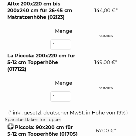
Alto: 200x220 cm bis
200x240 cm für 26-45 cm
144,00 €*
Matratzenhöhe (02123)
Menge
bestellen
La Piccola: 200x220 cm für
5-12 cm Topperhöhe
149,00 €*
(017122)
Menge
bestellen
(*
inkl. gesetzl. deutscher MwSt. in Höhe von 19%.
)
click
Spannbettlaken für Topper
to
La Piccola: 90x200 cm für
expand
67,00 €*
5-12 cm Topperhöhe (01705)