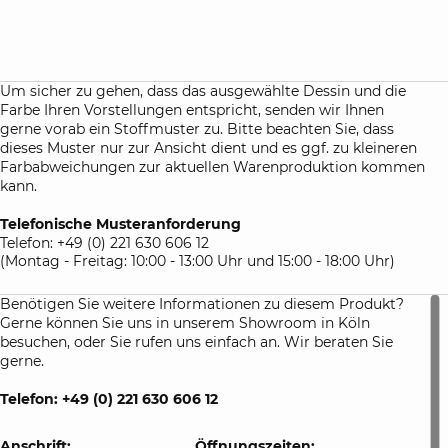
Farbhinweis:
Um sicher zu gehen, dass die von Ihnen ausgewählte Farbe
auch Ihren Vorstellungen entspricht, senden wir Ihnen bei
einer Bestellung dieser Spannbettlaken immer kostenlos ein
kleines Hand-Muster zu, damit Sie die Farben und die
Um sicher zu gehen, dass das ausgewählte Dessin und die
Qualität des Stoffes begutachten können.
Farbe Ihren Vorstellungen entspricht, senden wir Ihnen
gerne vorab ein Stoffmuster zu. Bitte beachten Sie, dass
Atelierservice:
dieses Muster nur zur Ansicht dient und es ggf. zu kleineren
auf Anfrage lassen wir gerne für Sie Spannbetttücher auch
Farbabweichungen zur aktuellen Warenproduktion kommen
in Sondermaßen für Sie anfertigen. Bitte beachten Sie die
kann.
Lieferzeit sowie besonderen Rückgabebedingungen für
maßangefertigte Bettlaken.
Telefonische Musteranforderung
Telefon: +49 (0) 221 630 606 12
(Montag - Freitag: 10:00 - 13:00 Uhr und 15:00 - 18:00 Uhr)
Benötigen Sie weitere Informationen zu diesem Produkt?
Gerne können Sie uns in unserem Showroom in Köln
besuchen, oder Sie rufen uns einfach an. Wir beraten Sie
gerne.
Telefon: +49 (0) 221 630 606 12
Anschrift:
Öffnungszeiten: