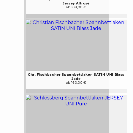
Jersey Altrosé
ab 109,00 €
Chr. Fischbacher Spannbettlaken SATIN UNI Blass
Jade
ab 160,00 €