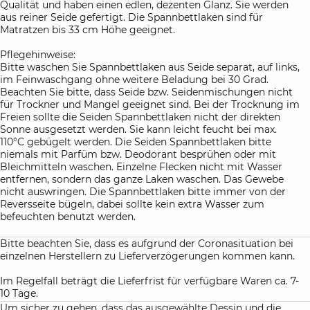
Qualität und haben einen edlen, dezenten Glanz. Sie werden
aus reiner Seide gefertigt. Die Spannbettlaken sind für
Matratzen bis 33 cm Höhe geeignet.
Pflegehinweise:
Bitte waschen Sie Spannbettlaken aus Seide separat, auf links,
im Feinwaschgang ohne weitere Beladung bei 30 Grad.
Beachten Sie bitte, dass Seide bzw. Seidenmischungen nicht
für Trockner und Mangel geeignet sind. Bei der Trocknung im
Freien sollte die Seiden Spannbettlaken nicht der direkten
Sonne ausgesetzt werden. Sie kann leicht feucht bei max.
110°C gebügelt werden. Die Seiden Spannbettlaken bitte
niemals mit Parfüm bzw. Deodorant besprühen oder mit
Bleichmitteln waschen. Einzelne Flecken nicht mit Wasser
entfernen, sondern das ganze Laken waschen. Das Gewebe
nicht auswringen. Die Spannbettlaken bitte immer von der
Reversseite bügeln, dabei sollte kein extra Wasser zum
befeuchten benutzt werden.
Bitte beachten Sie, dass es aufgrund der Coronasituation bei
einzelnen Herstellern zu Lieferverzögerungen kommen kann.
Im Regelfall beträgt die Lieferfrist für verfügbare Waren ca. 7-
10 Tage.
Um sicher zu gehen, dass das ausgewählte Dessin und die