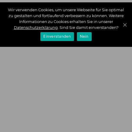
Wir verwenden Cookies, um unsere Webseite für Sie optimal
zu gestalten und fortlaufend verbessern zu können. Weitere
Informationen zu Cookies erhalten Sie in unserer
Datenschutzerklärung
. Sind Sie damit einverstanden?
Einverstanden
Nein
Zahlungsarten
Wir bieten Ihnen folgende Zahlungsarten an:
Impressum
|
Datenschutz
|
Zahlungsarten
|
Versand und
Kosten
|
Widerrufsrecht
|
Bestellung widerrufen
|
Haftungsausschluss
|
AGB
|
Kontakt
Schlossberg Bettwäsche
|
Curt Bauer Bettwäsche
|
Graser
Bettwäsche
|
Daunen Bettdecken
|
Brennet Bettwäsche
|
Boxspringbett Spannbettlaken
|
Abyss Habidecor
|
Abyss
Handtücher
|
Formesse Spannbettlaken
|
Bella Donna
Spannbettlaken
|
Fischbacher 1819
|
Royfort Luxus Bettwäsche
|
Eskimo
Copyright © 2026 by Interior Couture GmbH, All rights
reserved.