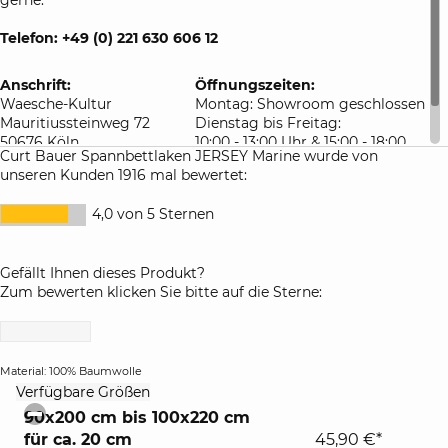
Telefon: +49 (0) 221 630 606 12
Anschrift:
Öffnungszeiten:
Waesche-Kultur
Montag: Showroom geschlossen
Mauritiussteinweg 72
Dienstag bis Freitag:
50676 Köln
10:00 - 13:00 Uhr & 15:00 - 18:00
Curt Bauer Spannbettlaken JERSEY Marine wurde von
Deutschland
Uhr
unseren Kunden 1916 mal bewertet:
Samstag: 10:00 - 16:00 Uhr
4,0 von 5 Sternen
Gefällt Ihnen dieses Produkt?
Zum bewerten klicken Sie bitte auf die Sterne:
Material: 100% Baumwolle
click
Verfügbare Größen
to
90x200 cm bis 100x220 cm
collapse
für ca. 20 cm
45,90 €*
contents