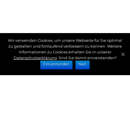
Wir verwenden Cookies, um unsere Webseite für Sie optimal
zu gestalten und fortlaufend verbessern zu können. Weitere
Informationen zu Cookies erhalten Sie in unserer
Datenschutzerklärung
. Sind Sie damit einverstanden?
Einverstanden
Nein
Zahlungsarten
Wir bieten Ihnen folgende Zahlungsarten an:
Impressum
|
Datenschutz
|
Zahlungsarten
|
Versand
und Kosten
|
Widerrufsrecht
|
Bestellung widerrufen
|
Haftungsausschluss
|
AGB
|
Kontakt
Schlossberg Bettwäsche
|
Curt Bauer Bettwäsche
|
Graser Bettwäsche
|
Daunen Bettdecken
|
Brennet