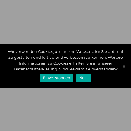
Wir verwenden Cookies, um unsere Webseite für Sie optimal
zu gestalten und fortlaufend verbessern zu können. Weitere
Informationen zu Cookies erhalten Sie in unserer
Datenschutzerklärung
. Sind Sie damit einverstanden?
Einverstanden
Nein
Zahlungsarten
Wir bieten Ihnen folgende Zahlungsarten an:
Impressum
|
Datenschutz
|
Zahlungsarten
|
Versand und
Kosten
|
Widerrufsrecht
|
Bestellung widerrufen
|