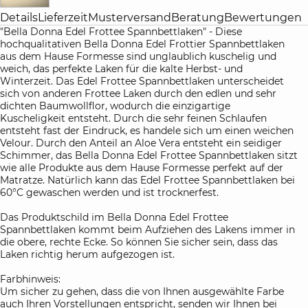
Details
Lieferzeit
Musterversand
Beratung
Bewertungen
"Bella Donna Edel Frottee Spannbettlaken" - Diese
hochqualitativen Bella Donna Edel Frottier Spannbettlaken
aus dem Hause Formesse sind unglaublich kuschelig und
weich, das perfekte Laken für die kalte Herbst- und
Winterzeit. Das Edel Frottee Spannbettlaken unterscheidet
sich von anderen Frottee Laken durch den edlen und sehr
dichten Baumwollflor, wodurch die einzigartige
Kuscheligkeit entsteht. Durch die sehr feinen Schlaufen
entsteht fast der Eindruck, es handele sich um einen weichen
Velour. Durch den Anteil an Aloe Vera entsteht ein seidiger
Schimmer, das Bella Donna Edel Frottee Spannbettlaken sitzt
wie alle Produkte aus dem Hause Formesse perfekt auf der
Matratze. Natürlich kann das Edel Frottee Spannbettlaken bei
60°C gewaschen werden und ist trocknerfest.
Das Produktschild im Bella Donna Edel Frottee
Spannbettlaken kommt beim Aufziehen des Lakens immer in
die obere, rechte Ecke. So können Sie sicher sein, dass das
Laken richtig herum aufgezogen ist.
Farbhinweis:
Um sicher zu gehen, dass die von Ihnen ausgewählte Farbe
auch Ihren Vorstellungen entspricht, senden wir Ihnen bei