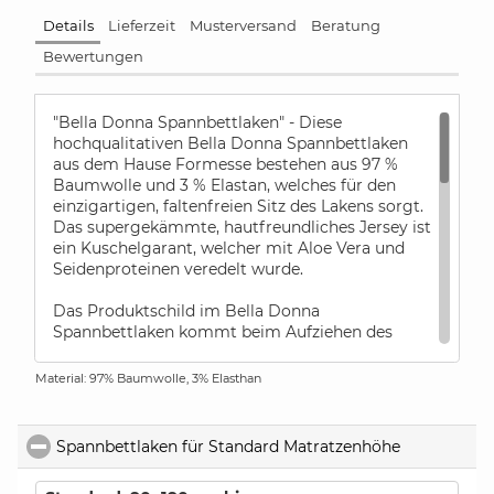
Details
Lieferzeit
Musterversand
Beratung
Bewertungen
"Bella Donna Spannbettlaken" - Diese
hochqualitativen Bella Donna Spannbettlaken
aus dem Hause Formesse bestehen aus 97 %
Baumwolle und 3 % Elastan, welches für den
einzigartigen, faltenfreien Sitz des Lakens sorgt.
Das supergekämmte, hautfreundliches Jersey ist
ein Kuschelgarant, welcher mit Aloe Vera und
Seidenproteinen veredelt wurde.
Das Produktschild im Bella Donna
Spannbettlaken kommt beim Aufziehen des
Lakens immer in die obere, rechte Ecke. So
können Sie sicher sein, dass das Laken richtig
Material: 97% Baumwolle, 3% Elasthan
herum aufgezogen ist.
Diese Bettlaken sind besonders als
Spannbettlaken für Standard Matratzenhöhe
click to col
Spannbettlaken für Boxspringbetten und
Wasserbetten geeignet. In der Grafik finden Sie