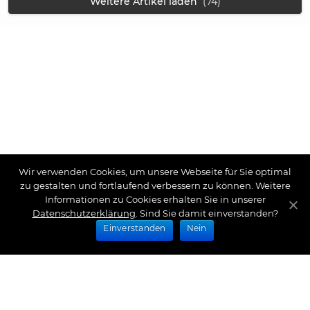
Weitere Artikel laden
(74)
Wir verwenden Cookies, um unsere Webseite für Sie optimal
zu gestalten und fortlaufend verbessern zu können. Weitere
Informationen zu Cookies erhalten Sie in unserer
Datenschutzerklärung
. Sind Sie damit einverstanden?
Einverstanden
Nein
Zahlungsarten
Wir bieten Ihnen folgende Zahlungsarten an: