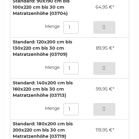
Standard: 90x190 cm bis
das passende Spannbettlaken für Ihr
100x220 cm bis 30 cm
64,95 €*
Boxspringbett.
Matratzenhöhe (03704)
bestellen
Farbhinweis:
Um sicher zu gehen, dass die von Ihnen
Menge
ausgewählte Farbe auch Ihren Vorstellungen
entspricht, senden wir Ihnen bei einer Bestellung
Standard: 120x200 cm bis
dieser Spannbettlaken immer kostenlos ein
130x220 cm bis 30 cm
89,95 €*
kleines Hand-Muster zu, damit Sie die Farben
Matratzenhöhe (03709)
und die Qualität des Stoffes begutachten
bestellen
können.
Menge
Atelierservice:
auf Anfrage lassen wir gerne für Sie
Standard: 140x200 cm bis
Spannbetttücher auch in Sondermaßen für Sie
160x220 cm bis 30 cm
99,95 €*
anfertigen. Bitte beachten Sie die Lieferzeit
Matratzenhöhe (03713)
sowie besonderen Rückgabebedingungen für
bestellen
maßangefertigte Bettlaken.
Menge
Standard: 180x200 cm bis
200x220 cm bis 30 cm
119,95 €*
Matratzenhöhe (03719)
bestellen