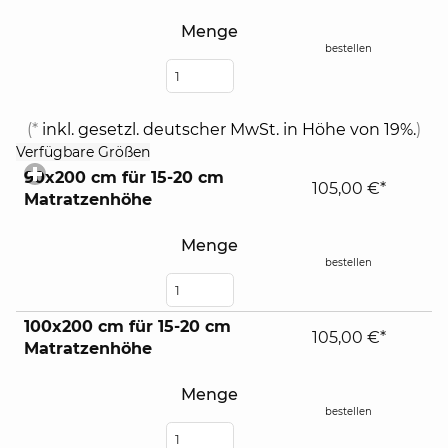
Menge
bestellen
(*
inkl. gesetzl. deutscher MwSt. in Höhe von 19%.
)
click
Verfügbare Größen
to
90x200 cm für 15-20 cm
expand
105,00 €*
Matratzenhöhe
contents
Menge
bestellen
100x200 cm für 15-20 cm
105,00 €*
Matratzenhöhe
Menge
bestellen