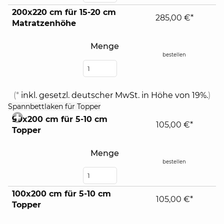
200x220 cm für 15-20 cm
285,00 €*
Matratzenhöhe
Menge
bestellen
(*
inkl. gesetzl. deutscher MwSt. in Höhe von 19%.
)
click
Spannbettlaken für Topper
to
90x200 cm für 5-10 cm
expand
105,00 €*
Topper
contents
Menge
bestellen
100x200 cm für 5-10 cm
105,00 €*
Topper