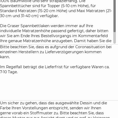
100% Baumwolle und sehr strapazierfähig. Die
Spannbetttücher sind für Topper (5-10 cm Höhe), für
Standard Matratzen (15-20 cm Höhe) und Maxi Matratzen (21-
30 cm und 31-40 cm) verfügbar.
Die Graser Spannbettlaken werden immer auf Ihre
individuelle Matratzenhöhe passend gefertigt, daher bitten
wir Sie am Ende Ihres Bestellvorgangs im Kommentarfeld
Ihre genaue Matratzenhöhe anzugeben. Damit haben Sie die
Gewähr, dass die Spannbetttücher nach dem ersten
Bitte beachten Sie, dass es aufgrund der Coronasituation bei
Waschen perfekt Ihre Matratze umhüllen.
einzelnen Herstellern zu Lieferverzögerungen kommen
kann.
Im Regelfall beträgt die Lieferfrist für verfügbare Waren ca.
7-10 Tage.
Um sicher zu gehen, dass das ausgewählte Dessin und die
Farbe Ihren Vorstellungen entspricht, senden wir Ihnen
gerne vorab ein Stoffmuster zu. Bitte beachten Sie, dass
dieses Muster nur zur Ansicht dient und es ggf. zu kleineren