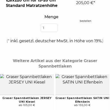
120x220 cm für 15-20 cm
205,00 €*
expand
Standard Matratzenhöhe
contents
Menge
bestellen
(*
inkl. gesetzl. deutscher MwSt. in Höhe von 19%.
)
Weitere Artikel aus der Kategorie Graser
Spannbettlaken
Graser Spannbettlaken JERSEY
Graser Spannbettlaken SATIN UNI
UNI Kiesel
Elfenbein
ab 105,00 €
ab 155,00 €