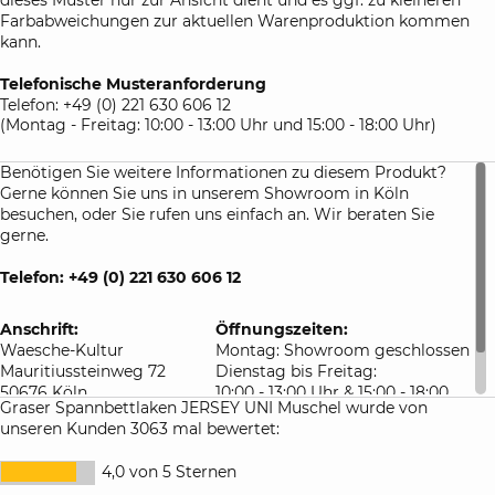
Farbabweichungen zur aktuellen Warenproduktion kommen
kann.
Telefonische Musteranforderung
Telefon: +49 (0) 221 630 606 12
(Montag - Freitag: 10:00 - 13:00 Uhr und 15:00 - 18:00 Uhr)
Benötigen Sie weitere Informationen zu diesem Produkt?
Gerne können Sie uns in unserem Showroom in Köln
besuchen, oder Sie rufen uns einfach an. Wir beraten Sie
gerne.
Telefon: +49 (0) 221 630 606 12
Anschrift:
Öffnungszeiten:
Waesche-Kultur
Montag: Showroom geschlossen
Mauritiussteinweg 72
Dienstag bis Freitag:
50676 Köln
10:00 - 13:00 Uhr & 15:00 - 18:00
Graser Spannbettlaken JERSEY UNI Muschel wurde von
Deutschland
Uhr
unseren Kunden 3063 mal bewertet:
Samstag: 10:00 - 16:00 Uhr
4,0 von 5 Sternen