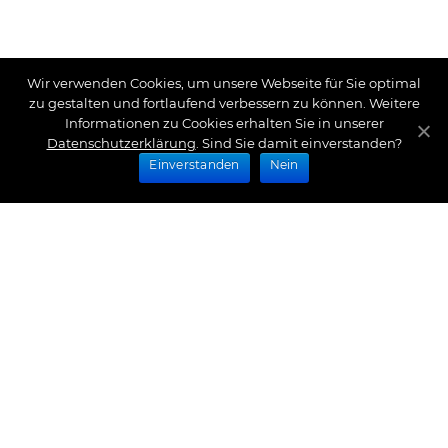
Wir verwenden Cookies, um unsere Webseite für Sie optimal
zu gestalten und fortlaufend verbessern zu können. Weitere
Informationen zu Cookies erhalten Sie in unserer
Datenschutzerklärung
. Sind Sie damit einverstanden?
Einverstanden
Nein
Zahlungsarten
Wir bieten Ihnen folgende Zahlungsarten an:
Impressum
|
Datenschutz
|
Zahlungsarten
|
Versand
und Kosten
|
Widerrufsrecht
|
Bestellung widerrufen
|
Haftungsausschluss
|
AGB
|
Kontakt
Schlossberg Bettwäsche
|
Curt Bauer Bettwäsche
|
Graser Bettwäsche
|
Daunen Bettdecken
|
Brennet
Bettwäsche
|
Boxspringbett Spannbettlaken
|
Abyss
Habidecor
|
Abyss Handtücher
|
Formesse
Spannbettlaken
|
Bella Donna Spannbettlaken
|