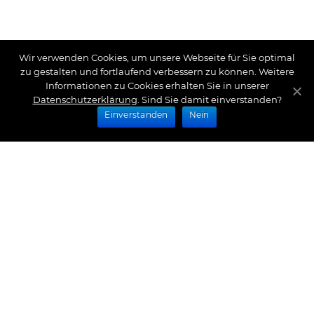
Wir verwenden Cookies, um unsere Webseite für Sie optimal
zu gestalten und fortlaufend verbessern zu können. Weitere
Informationen zu Cookies erhalten Sie in unserer
Datenschutzerklärung
. Sind Sie damit einverstanden?
Einverstanden
Nein
Zahlungsarten
Wir bieten Ihnen folgende Zahlungsarten an:
Impressum
|
Datenschutz
|
Zahlungsarten
|
Versand
und Kosten
|
Widerrufsrecht
|
Bestellung widerrufen
|
Haftungsausschluss
|
AGB
|
Kontakt
Schlossberg Bettwäsche
|
Curt Bauer Bettwäsche
|
Graser Bettwäsche
|
Daunen Bettdecken
|
Brennet
Bettwäsche
|
Boxspringbett Spannbettlaken
|
Abyss
Habidecor
|
Abyss Handtücher
|
Formesse
Spannbettlaken
|
Bella Donna Spannbettlaken
|