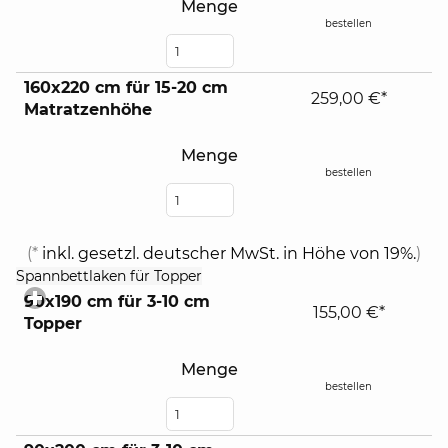
Menge
bestellen
160x220 cm für 15-20 cm
259,00 €*
Matratzenhöhe
Menge
bestellen
(*
inkl. gesetzl. deutscher MwSt. in Höhe von 19%.
)
click
Spannbettlaken für Topper
to
90x190 cm für 3-10 cm
expand
155,00 €*
Topper
contents
Menge
bestellen