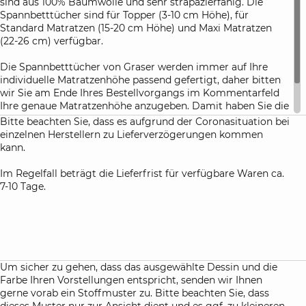
sind aus 100% Baumwolle und sehr strapazierfähig. Die
Spannbetttücher sind für Topper (3-10 cm Höhe), für
Standard Matratzen (15-20 cm Höhe) und Maxi Matratzen
(22-26 cm) verfügbar.
Die Spannbetttücher von Graser werden immer auf Ihre
individuelle Matratzenhöhe passend gefertigt, daher bitten
wir Sie am Ende Ihres Bestellvorgangs im Kommentarfeld
Ihre genaue Matratzenhöhe anzugeben. Damit haben Sie die
Gewähr, dass die Spannbetttücher nach dem ersten
Bitte beachten Sie, dass es aufgrund der Coronasituation bei
Waschen perfekt Ihre Matratze umhüllen.
einzelnen Herstellern zu Lieferverzögerungen kommen
kann.
Im Regelfall beträgt die Lieferfrist für verfügbare Waren ca.
7-10 Tage.
Um sicher zu gehen, dass das ausgewählte Dessin und die
Farbe Ihren Vorstellungen entspricht, senden wir Ihnen
gerne vorab ein Stoffmuster zu. Bitte beachten Sie, dass
dieses Muster nur zur Ansicht dient und es ggf. zu kleineren