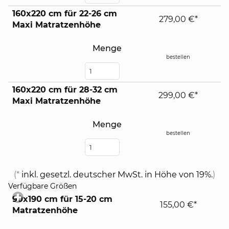
160x220 cm für 22-26 cm
279,00 €*
Maxi Matratzenhöhe
Menge
bestellen
160x220 cm für 28-32 cm
299,00 €*
Maxi Matratzenhöhe
Menge
bestellen
(*
inkl. gesetzl. deutscher MwSt. in Höhe von 19%.
)
click
Verfügbare Größen
to
90x190 cm für 15-20 cm
expand
155,00 €*
Matratzenhöhe
contents