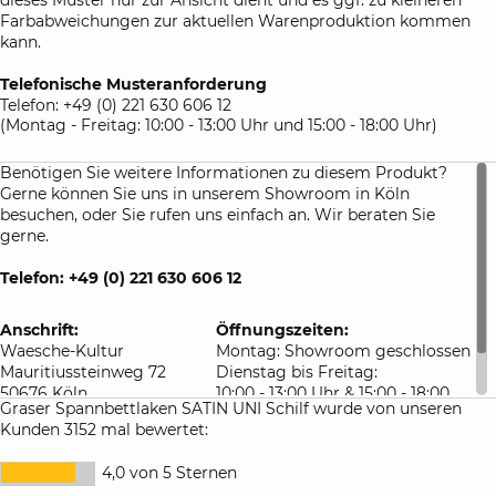
Farbabweichungen zur aktuellen Warenproduktion kommen
kann.
Telefonische Musteranforderung
Telefon: +49 (0) 221 630 606 12
(Montag - Freitag: 10:00 - 13:00 Uhr und 15:00 - 18:00 Uhr)
Benötigen Sie weitere Informationen zu diesem Produkt?
Gerne können Sie uns in unserem Showroom in Köln
besuchen, oder Sie rufen uns einfach an. Wir beraten Sie
gerne.
Telefon: +49 (0) 221 630 606 12
Anschrift:
Öffnungszeiten:
Waesche-Kultur
Montag: Showroom geschlossen
Mauritiussteinweg 72
Dienstag bis Freitag:
50676 Köln
10:00 - 13:00 Uhr & 15:00 - 18:00
Graser Spannbettlaken SATIN UNI Schilf wurde von unseren
Deutschland
Uhr
Kunden 3152 mal bewertet:
Samstag: 10:00 - 16:00 Uhr
4,0 von 5 Sternen