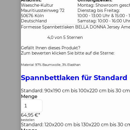
Anschrift:
Öffnungszeiten:
Waesche-Kultur
Montag: Showroom gesch
Mauritiussteinweg 72
Dienstag bis Freitag:
50676 Köln
10:00 - 13:00 Uhr & 15:00 -
Deutschland
Samstag: 10:00 - 16:00 Uh
Formesse Spannbettlaken BELLA DONNA Jersey Amet
4,0 von 5 Sternen
Gefällt Ihnen dieses Produkt?
Zum bewerten klicken Sie bitte auf die Sterne:
Material: 97% Baumwolle, 3% Elasthan
Spannbettlaken für Standard
Standard: 90x190 cm bis 100x220 cm bis 30 c
Menge
64,95 €*
bestellen
Standard: 120x200 cm bis 130x220 cm bis 30 