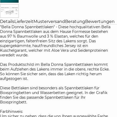
Details
Lieferzeit
Musterversand
Beratung
Bewertungen
"Bella Donna Spannbettlaken" - Diese hochqualitativen Bella
Donna Spannbettlaken aus dem Hause Formesse bestehen
aus 97 % Baumwolle und 3 % Elastan, welches für den
einzigartigen, faltenfreien Sitz des Lakens sorgt. Das
supergekämmte, hautfreundliches Jersey ist ein
Kuschelgarant, welcher mit Aloe Vera und Seidenproteinen
veredelt wurde.
Das Produktschild im Bella Donna Spannbettlaken kommt
beim Aufziehen des Lakens immer in die obere, rechte Ecke.
So können Sie sicher sein, dass das Laken richtig herum
aufgezogen ist.
Diese Bettlaken sind besonders als Spannbettlaken für
Boxspringbetten und Wasserbetten geeignet. In der Grafik
finden Sie das passende Spannbettlaken für Ihr
Boxspringbett.
Farbhinweis:
Um sicher zu gehen, dass die von Ihnen ausgewählte Farbe