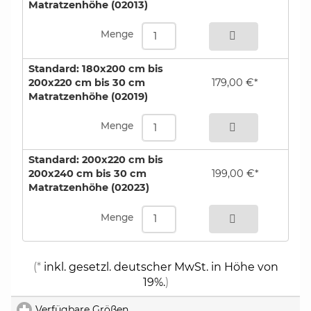
Matratzenhöhe (02013)
bestellen
Farbhinweis:
Um sicher zu gehen, dass die von Ihnen
Menge
ausgewählte Farbe auch Ihren Vorstellungen
entspricht, senden wir Ihnen bei einer Bestellung
Standard: 180x200 cm bis
dieser Spannbettlaken immer kostenlos ein
200x220 cm bis 30 cm
179,00 €*
kleines Hand-Muster zu, damit Sie die Farben
Matratzenhöhe (02019)
und die Qualität des Stoffes begutachten
bestellen
können.
Menge
Atelierservice:
auf Anfrage lassen wir gerne für Sie
Standard: 200x220 cm bis
Spannbetttücher auch in Sondermaßen für Sie
200x240 cm bis 30 cm
199,00 €*
anfertigen. Bitte beachten Sie die Lieferzeit
Matratzenhöhe (02023)
sowie besonderen Rückgabebedingungen für
bestellen
maßangefertigte Bettlaken.
Menge
(*
inkl. gesetzl. deutscher MwSt. in Höhe von
19%.
)
Verfügbare Größen
click to expand contents