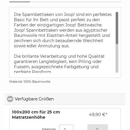
Die Spannbettlaken von Joop! sind ein perfektes
Basic für Ihr Bett und passt perfekt zu den
Farben der einzigartigen Joop! Bettwäsche.
Joop! Spannbettlaken werden aus ägyptischer
Baumwolle mit Elasthan-Anteil hergestellt und
zeichnen sich durch bezaubernde Weichheit
sowie edler Anmutung aus.
Die brillante Verarbeitung und hohe Qualität
garantieren Langlebigkeit, kein Pilling oder
Fusseln, ausgezeichnete Farbgebung und
perfekte Passform.
Material: 100% Baumwolle
Joop! Spannbettlaken sind für eine
Matratzenhöhe von bis zu 25 cm geeignet und
sehr pflegeleicht. Verleihen Sie Ihrem
Schlafzimmer einen eleganten Touch und edle
Verfügbare Größen
click to collapse contents
Haptik mit Joop! Spannbettlaken. Die Laken
werden mit Rundum-Gummi gefertigt.
100x200 cm für 25 cm
49,90 €*
Matratzenhöhe
Qualität:
Mako-Jersey
bestellen
Pflege:
waschbar bis zu 60°, trocknergeeignet
Menge