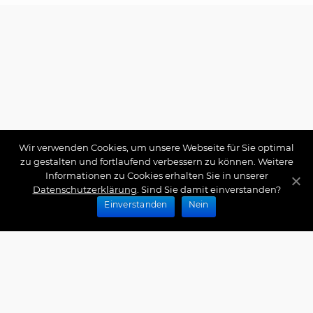
Wir verwenden Cookies, um unsere Webseite für Sie optimal
zu gestalten und fortlaufend verbessern zu können. Weitere
Informationen zu Cookies erhalten Sie in unserer
Datenschutzerklärung
. Sind Sie damit einverstanden?
Einverstanden
Nein
Zahlungsarten
Wir bieten Ihnen folgende Zahlungsarten an: