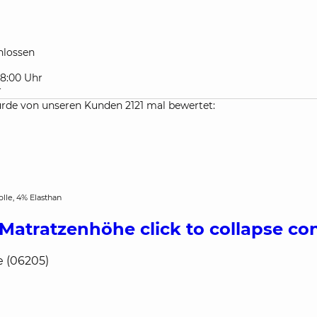
lossen
 18:00 Uhr
r
e von unseren Kunden 2121 mal bewertet:
lle, 4% Elasthan
 Matratzenhöhe
click to collapse co
 (06205)