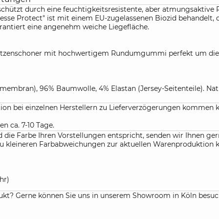
schützt durch eine feuchtigkeitsresistente, aber atmungsakt
esse Protect" ist mit einem EU-zugelassenen Biozid behandelt,
arantiert eine angenehm weiche Liegefläche.
ratzenschoner mit hochwertigem Rundumgummi perfekt um die 
embran), 96% Baumwolle, 4% Elastan (Jersey-Seitenteile). Natü
ation bei einzelnen Herstellern zu Lieferverzögerungen kommen 
en ca. 7-10 Tage.
die Farbe Ihren Vorstellungen entspricht, senden wir Ihnen gern
f. zu kleineren Farbabweichungen zur aktuellen Warenproduktio
hr)
kt? Gerne können Sie uns in unserem Showroom in Köln besuchen