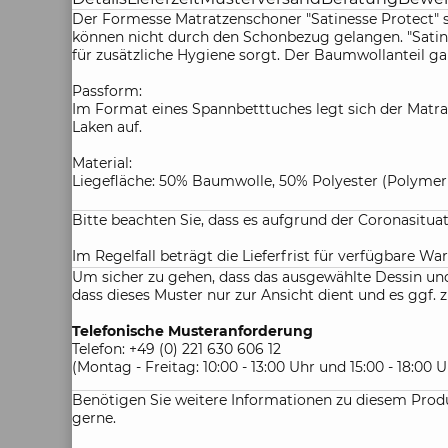
Der Formesse Matratzenschoner "Satinesse Protect" 
können nicht durch den Schonbezug gelangen. "Satin
für zusätzliche Hygiene sorgt. Der Baumwollanteil g
Passform:
Im Format eines Spannbetttuches legt sich der Mat
Laken auf.
Material:
Liegefläche: 50% Baumwolle, 50% Polyester (Polymerm
Bitte beachten Sie, dass es aufgrund der Coronasitu
Im Regelfall beträgt die Lieferfrist für verfügbare War
Um sicher zu gehen, dass das ausgewählte Dessin und 
dass dieses Muster nur zur Ansicht dient und es gg
Telefonische Musteranforderung
Telefon: +49 (0) 221 630 606 12
(Montag - Freitag: 10:00 - 13:00 Uhr und 15:00 - 18:00 U
Benötigen Sie weitere Informationen zu diesem Produ
gerne.