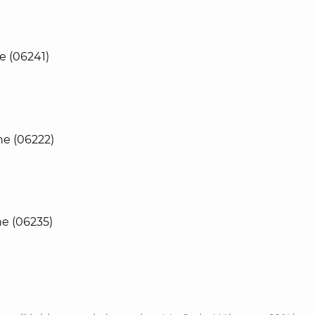
e (06241)
e (06222)
e (06235)