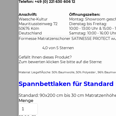
Telefon: +49 (0) 221 630 606 12
Anschrift:
Öffnungszeiten:
Waesche-Kultur
Montag: Showroom gesch
Mauritiussteinweg 72
Dienstag bis Freitag:
50676 Köln
10:00 - 13:00 Uhr & 15:00 -
Deutschland
Samstag: 10:00 - 16:00 Uh
Formesse Matratzenschoner SATINESSE PROTECT wurd
4,0 von 5 Sternen
Gefällt Ihnen dieses Produkt?
Zum bewerten klicken Sie bitte auf die Sterne:
Material: LiegeflÃ¤che: 50% Baumwolle, 50% Polyester , 96% Baumwo
Spannbettlaken für Standard
Standard: 90x200 cm bis 30 cm Matratzenhöhe
Menge