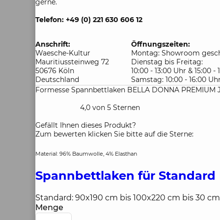
gerne.
Telefon: +49 (0) 221 630 606 12
Anschrift:
Öffnungszeiten:
Waesche-Kultur
Montag: Showroom gesch
Mauritiussteinweg 72
Dienstag bis Freitag:
50676 Köln
10:00 - 13:00 Uhr & 15:00 -
Deutschland
Samstag: 10:00 - 16:00 Uh
Formesse Spannbettlaken BELLA DONNA PREMIUM Jer
4,0 von 5 Sternen
Gefällt Ihnen dieses Produkt?
Zum bewerten klicken Sie bitte auf die Sterne:
Material: 96% Baumwolle, 4% Elasthan
Spannbettlaken für Standard
Standard: 90x190 cm bis 100x220 cm bis 30 c
Menge