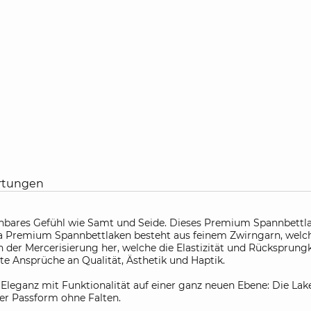
rtungen
hbares Gefühl wie Samt und Seide. Dieses Premium Spannbettlak
nna Premium Spannbettlaken besteht aus feinem Zwirngarn, welch
von der Mercerisierung her, welche die Elastizität und Rücksprun
e Ansprüche an Qualität, Ästhetik und Haptik.
eganz mit Funktionalität auf einer ganz neuen Ebene: Die Lake
er Passform ohne Falten.