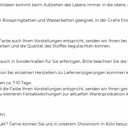
laken kommt beim Aufziehen des Lakens immer in die obere, rec
r Boxspringbetten und Wasserbetten geeignet. In der Grafik fin
Farbe auch Ihren Vorstellungen entspricht, senden wir Ihnen be
Farben und die Qualität des Stoffes begutachten können.
r auch in Sondermaßen für Sie anfertigen. Bitte beachten Sie d
ation bei einzelnen Herstellern zu Lieferverzögerungen kommen 
en ca. 7-10 Tage.
die Farbe Ihren Vorstellungen entspricht, senden wir Ihnen gern
f. zu kleineren Farbabweichungen zur aktuellen Warenproduktio
hr)
kt? Gerne können Sie uns in unserem Showroom in Köln besuchen