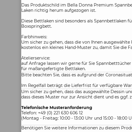
Das Produktschild im Bella Donna Premium Spannbett
Laken richtig herum aufgezogen ist.
Diese Bettlaken sind besonders als Spannbettlaken fü
Boxspringbett.
Farbhinweis:
Um sicher zu gehen, dass die von Ihnen ausgewählte 
kostenlos ein kleines Hand-Muster zu, damit Sie die 
Atelierservice:
auf Anfrage lassen wir gerne für Sie Spannbetttüche
für maßangefertigte Bettlaken.
Bitte beachten Sie, dass es aufgrund der Coronasitu
Im Regelfall beträgt die Lieferfrist für verfügbare War
Um sicher zu gehen, dass das ausgewählte Dessin und 
dass dieses Muster nur zur Ansicht dient und es gg
Telefonische Musteranforderung
Telefon: +49 (0) 221 630 606 12
(Montag - Freitag: 10:00 - 13:00 Uhr und 15:00 - 18:00 U
Benötigen Sie weitere Informationen zu diesem Produ