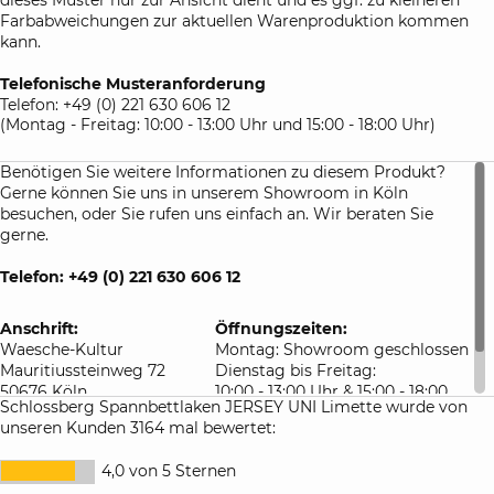
Farbabweichungen zur aktuellen Warenproduktion kommen
kann.
Telefonische Musteranforderung
Telefon: +49 (0) 221 630 606 12
(Montag - Freitag: 10:00 - 13:00 Uhr und 15:00 - 18:00 Uhr)
Benötigen Sie weitere Informationen zu diesem Produkt?
Gerne können Sie uns in unserem Showroom in Köln
besuchen, oder Sie rufen uns einfach an. Wir beraten Sie
gerne.
Telefon: +49 (0) 221 630 606 12
Anschrift:
Öffnungszeiten:
Waesche-Kultur
Montag: Showroom geschlossen
Mauritiussteinweg 72
Dienstag bis Freitag:
50676 Köln
10:00 - 13:00 Uhr & 15:00 - 18:00
Schlossberg Spannbettlaken JERSEY UNI Limette wurde von
Deutschland
Uhr
unseren Kunden 3164 mal bewertet:
Samstag: 10:00 - 16:00 Uhr
4,0 von 5 Sternen