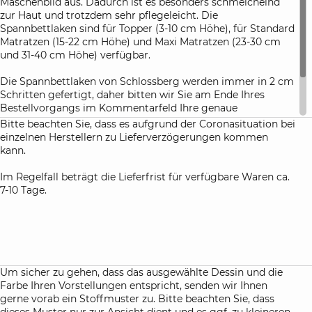
Maschenbild aus. Dadurch ist es besonders schmeichelnd
zur Haut und trotzdem sehr pflegeleicht. Die
Spannbettlaken sind für Topper (3-10 cm Höhe), für Standard
Matratzen (15-22 cm Höhe) und Maxi Matratzen (23-30 cm
und 31-40 cm Höhe) verfügbar.
Die Spannbettlaken von Schlossberg werden immer in 2 cm
Schritten gefertigt, daher bitten wir Sie am Ende Ihres
Bestellvorgangs im Kommentarfeld Ihre genaue
Matratzenhöhe anzugeben. Damit haben Sie die Gewähr,
Bitte beachten Sie, dass es aufgrund der Coronasituation bei
dass die Spannbettlaken nach dem ersten Waschen perfekt
einzelnen Herstellern zu Lieferverzögerungen kommen
Ihre Matratze umhüllen.
kann.
Im Regelfall beträgt die Lieferfrist für verfügbare Waren ca.
7-10 Tage.
Um sicher zu gehen, dass das ausgewählte Dessin und die
Farbe Ihren Vorstellungen entspricht, senden wir Ihnen
gerne vorab ein Stoffmuster zu. Bitte beachten Sie, dass
dieses Muster nur zur Ansicht dient und es ggf. zu kleineren