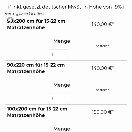
(*
inkl. gesetzl. deutscher MwSt. in Höhe von 19%.
)
click
Verfügbare Größen
to
90x200 cm für 15-22 cm
expand
140,00 €*
Matratzenhöhe
contents
Menge
bestellen
90x220 cm für 15-22 cm
140,00 €*
Matratzenhöhe
Menge
bestellen
100x200 cm für 15-22 cm
150,00 €*
Matratzenhöhe
Menge