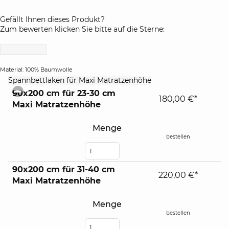
Gefällt Ihnen dieses Produkt?
Zum bewerten klicken Sie bitte auf die Sterne:
Material: 100% Baumwolle
click
Spannbettlaken für Maxi Matratzenhöhe
to
90x200 cm für 23-30 cm
collapse
180,00 €*
Maxi Matratzenhöhe
contents
Menge
bestellen
90x200 cm für 31-40 cm
220,00 €*
Maxi Matratzenhöhe
Menge
bestellen