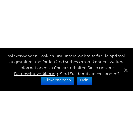
Wir verwenden Cookies, um unsere Webseite für Sie optimal
zu gestalten und fortlaufend verbessern zu können. Weitere
Informationen zu Cookies erhalten Sie in unserer
Datenschutzerklärung
. Sind Sie damit einverstanden?
Einverstanden
Nein
Zahlungsarten
Wir bieten Ihnen folgende Zahlungsarten an:
Impressum
|
Datenschutz
|
Zahlungsarten
|
Versand
und Kosten
|
Widerrufsrecht
|
Bestellung widerrufen
|