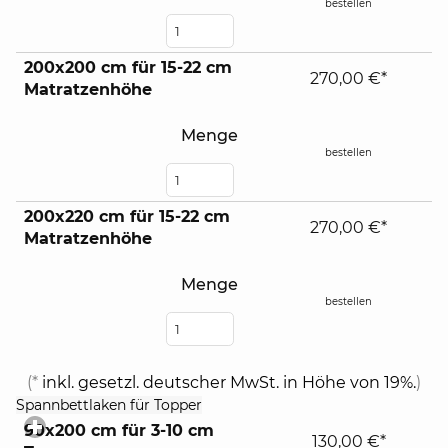
bestellen
200x200 cm für 15-22 cm
270,00 €*
Matratzenhöhe
Menge
bestellen
200x220 cm für 15-22 cm
270,00 €*
Matratzenhöhe
Menge
bestellen
(*
inkl. gesetzl. deutscher MwSt. in Höhe von 19%.
)
click
Spannbettlaken für Topper
to
90x200 cm für 3-10 cm
expand
130,00 €*