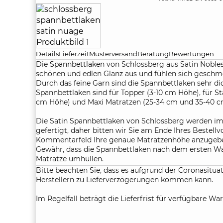
Details
Lieferzeit
Musterversand
Beratung
Bewertungen
Die
Spannbettlaken
von Schlossberg aus Satin Nobles
schönen und edlen Glanz aus und fühlen sich geschme
Durch das feine Garn sind die Spannbettlaken sehr dic
Spannbettlaken sind für Topper (3-10 cm Höhe), für S
cm Höhe) und Maxi Matratzen (25-34 cm und 35-40 c
Die Satin Spannbettlaken von Schlossberg werden im
gefertigt, daher bitten wir Sie am Ende Ihres Bestell
Kommentarfeld Ihre genaue Matratzenhöhe anzugebe
Gewähr, dass die Spannbettlaken nach dem ersten Wa
Matratze umhüllen.
Bitte beachten Sie, dass es aufgrund der Coronasituat
Herstellern zu Lieferverzögerungen kommen kann.
Im Regelfall beträgt die Lieferfrist für verfügbare War