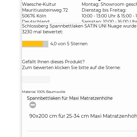
Waesche-Kultur
Montag: Showroom gesch
Mauritiussteinweg 72
Dienstag bis Freitag:
50676 Köln
10:00 - 13:00 Uhr & 15:00 -
Deutschland
Samstag: 10:00 - 16:00 Uh
Schlossberg Spannbettlaken SATIN UNI Nuage wurde
3230 mal bewertet:
4,0 von 5 Sternen
Gefällt Ihnen dieses Produkt?
Zum bewerten klicken Sie bitte auf die Sterne:
Material: 100% Baumwolle
click
Spannbettlaken für Maxi Matratzenhöhe
to
collapse
contents
90x200 cm für 25-34 cm Maxi Matratzenhö