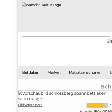
Bettlaken
Marken
Matratzenschoner
T
Sch
Bild vergrössern
(3
Artikel-Nr:
SB-SN-0059-0