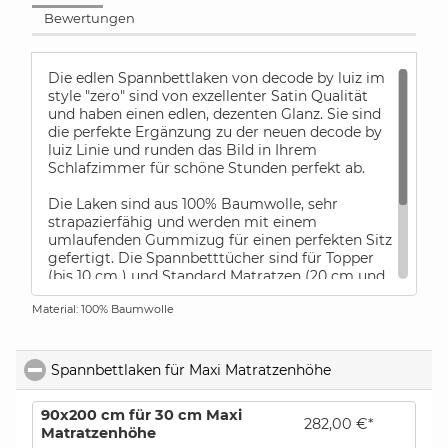
Bewertungen
Die edlen Spannbettlaken von decode by luiz im
style "zero" sind von exzellenter Satin Qualität
und haben einen edlen, dezenten Glanz. Sie sind
die perfekte Ergänzung zu der neuen decode by
luiz Linie und runden das Bild in Ihrem
Schlafzimmer für schöne Stunden perfekt ab.
Die Laken sind aus 100% Baumwolle, sehr
strapazierfähig und werden mit einem
umlaufenden Gummizug für einen perfekten Sitz
gefertigt. Die Spannbetttücher sind für Topper
(bis 10 cm ) und Standard Matratzen (20 cm und
30 cm Höhe) verfügbar.
Material: 100% Baumwolle
Die Spannbetttücher von decode by luiz werden
immer nur für die oben angegebenen
Matratzenhöhen gefertigt.
Spannbettlaken für Maxi Matratzenhöhe
click to collapse
90x200 cm für 30 cm Maxi
282,00 €*
Matratzenhöhe
bestellen