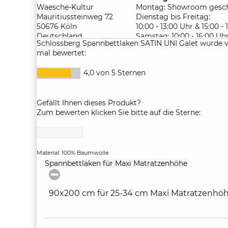
Waesche-Kultur
Montag: Showroom gesch
Mauritiussteinweg 72
Dienstag bis Freitag:
50676 Köln
10:00 - 13:00 Uhr & 15:00 -
Deutschland
Samstag: 10:00 - 16:00 Uh
Schlossberg Spannbettlaken SATIN UNI Galet wurde 
mal bewertet:
4,0 von 5 Sternen
Gefällt Ihnen dieses Produkt?
Zum bewerten klicken Sie bitte auf die Sterne:
Material: 100% Baumwolle
click
Spannbettlaken für Maxi Matratzenhöhe
to
collapse
contents
90x200 cm für 25-34 cm Maxi Matratzenhö