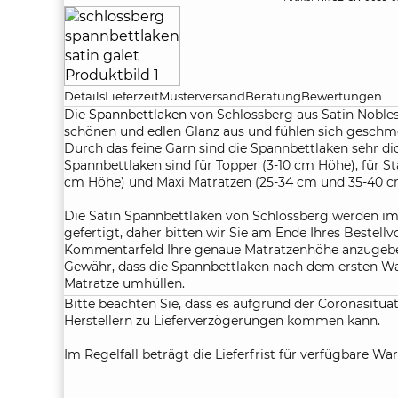
Details
Lieferzeit
Musterversand
Beratung
Bewertungen
Die
Spannbettlaken
von Schlossberg aus Satin Nobles
schönen und edlen Glanz aus und fühlen sich geschme
Durch das feine Garn sind die Spannbettlaken sehr dic
Spannbettlaken sind für Topper (3-10 cm Höhe), für S
cm Höhe) und Maxi Matratzen (25-34 cm und 35-40 c
Die Satin Spannbettlaken von Schlossberg werden im
gefertigt, daher bitten wir Sie am Ende Ihres Bestell
Kommentarfeld Ihre genaue Matratzenhöhe anzugebe
Gewähr, dass die Spannbettlaken nach dem ersten Wa
Matratze umhüllen.
Bitte beachten Sie, dass es aufgrund der Coronasituat
Herstellern zu Lieferverzögerungen kommen kann.
Im Regelfall beträgt die Lieferfrist für verfügbare War