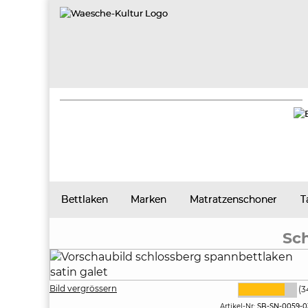
Bettlaken
Marken
Matratzenschoner
T
Sch
Bild vergrössern
(3
Artikel-Nr:
SB-SN-0059-0