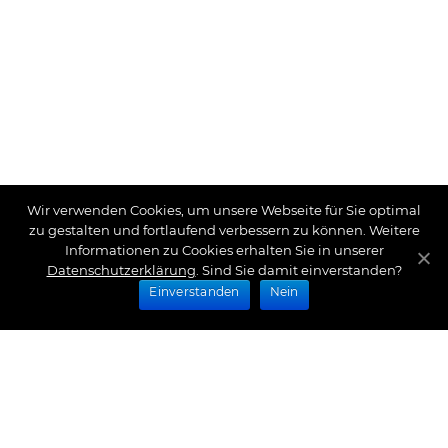
Wir verwenden Cookies, um unsere Webseite für Sie optimal
zu gestalten und fortlaufend verbessern zu können. Weitere
Informationen zu Cookies erhalten Sie in unserer
Datenschutzerklärung
. Sind Sie damit einverstanden?
Einverstanden
Nein
Zahlungsarten
Wir bieten Ihnen folgende Zahlungsarten an: