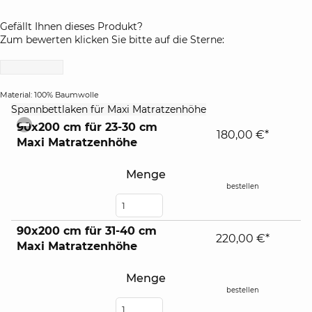
Gefällt Ihnen dieses Produkt?
Zum bewerten klicken Sie bitte auf die Sterne:
Material: 100% Baumwolle
click
Spannbettlaken für Maxi Matratzenhöhe
to
90x200 cm für 23-30 cm
collapse
180,00 €*
Maxi Matratzenhöhe
contents
Menge
bestellen
90x200 cm für 31-40 cm
220,00 €*
Maxi Matratzenhöhe
Menge
bestellen