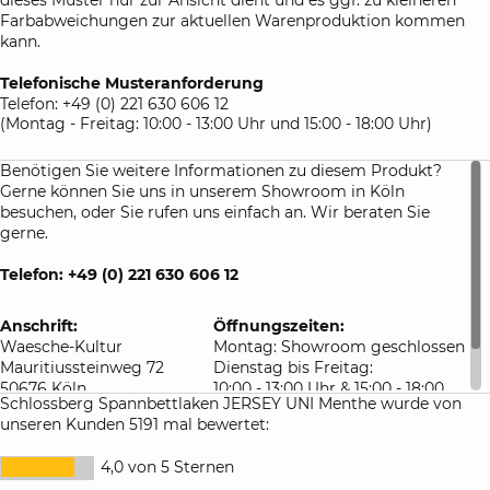
Farbabweichungen zur aktuellen Warenproduktion kommen
kann.
Telefonische Musteranforderung
Telefon: +49 (0) 221 630 606 12
(Montag - Freitag: 10:00 - 13:00 Uhr und 15:00 - 18:00 Uhr)
Benötigen Sie weitere Informationen zu diesem Produkt?
Gerne können Sie uns in unserem Showroom in Köln
besuchen, oder Sie rufen uns einfach an. Wir beraten Sie
gerne.
Telefon: +49 (0) 221 630 606 12
Anschrift:
Öffnungszeiten:
Waesche-Kultur
Montag: Showroom geschlossen
Mauritiussteinweg 72
Dienstag bis Freitag:
50676 Köln
10:00 - 13:00 Uhr & 15:00 - 18:00
Schlossberg Spannbettlaken JERSEY UNI Menthe wurde von
Deutschland
Uhr
unseren Kunden 5191 mal bewertet:
Samstag: 10:00 - 16:00 Uhr
4,0 von 5 Sternen