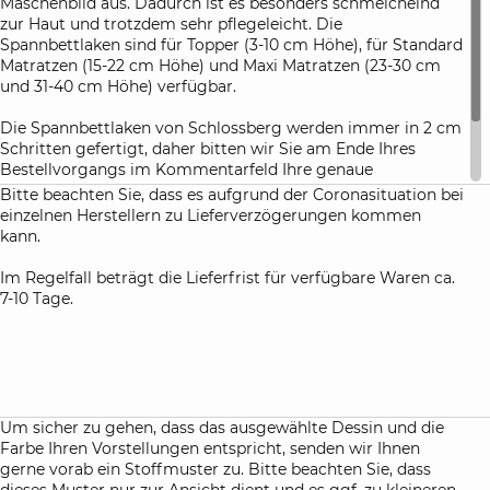
Maschenbild aus. Dadurch ist es besonders schmeichelnd
zur Haut und trotzdem sehr pflegeleicht. Die
Spannbettlaken sind für Topper (3-10 cm Höhe), für Standard
Matratzen (15-22 cm Höhe) und Maxi Matratzen (23-30 cm
und 31-40 cm Höhe) verfügbar.
Die Spannbettlaken von Schlossberg werden immer in 2 cm
Schritten gefertigt, daher bitten wir Sie am Ende Ihres
Bestellvorgangs im Kommentarfeld Ihre genaue
Matratzenhöhe anzugeben. Damit haben Sie die Gewähr,
Bitte beachten Sie, dass es aufgrund der Coronasituation bei
dass die Spannbettlaken nach dem ersten Waschen perfekt
einzelnen Herstellern zu Lieferverzögerungen kommen
Ihre Matratze umhüllen.
kann.
Im Regelfall beträgt die Lieferfrist für verfügbare Waren ca.
7-10 Tage.
Um sicher zu gehen, dass das ausgewählte Dessin und die
Farbe Ihren Vorstellungen entspricht, senden wir Ihnen
gerne vorab ein Stoffmuster zu. Bitte beachten Sie, dass
dieses Muster nur zur Ansicht dient und es ggf. zu kleineren