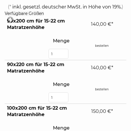
(*
inkl. gesetzl. deutscher MwSt. in Höhe von 19%.
)
click
Verfügbare Größen
to
90x200 cm für 15-22 cm
expand
140,00 €*
Matratzenhöhe
contents
Menge
bestellen
90x220 cm für 15-22 cm
140,00 €*
Matratzenhöhe
Menge
bestellen
100x200 cm für 15-22 cm
150,00 €*
Matratzenhöhe
Menge